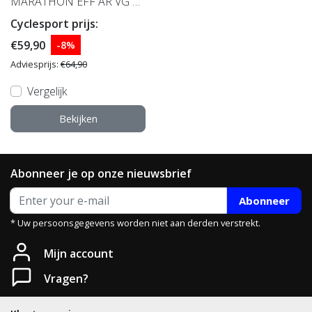
MARATHON EFF AR VG Z
W VW
Cyclesport prijs:
€59,90
-8%
Adviesprijs:
€64,90
Vergelijk
Bekijken
Abonneer je op onze nieuwsbrief
Abonneer
* Uw persoonsgegevens worden niet aan derden verstrekt.
Mijn account
Vragen?