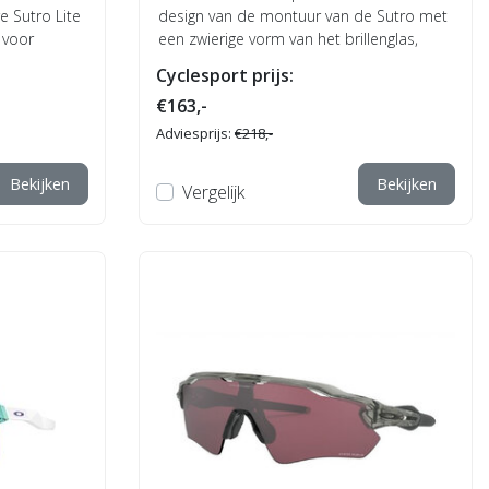
e Sutro Lite
design van de montuur van de Sutro met
 voor
een zwierige vorm van het brillenglas,
geïnspi...
Cyclesport prijs:
€163,-
Adviesprijs:
€218,-
Bekijken
Bekijken
Vergelijk