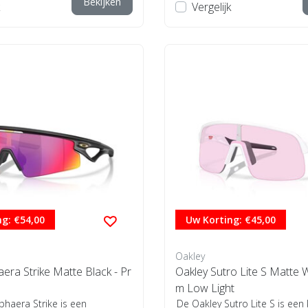
Bekijken
Vergelijk
g: €54,00
Uw Korting: €45,00
Oakley
era Strike Matte Black - Pr
Oakley Sutro Lite S Matte W
m Low Light
phaera Strike is een
De Oakley Sutro Lite S is een 