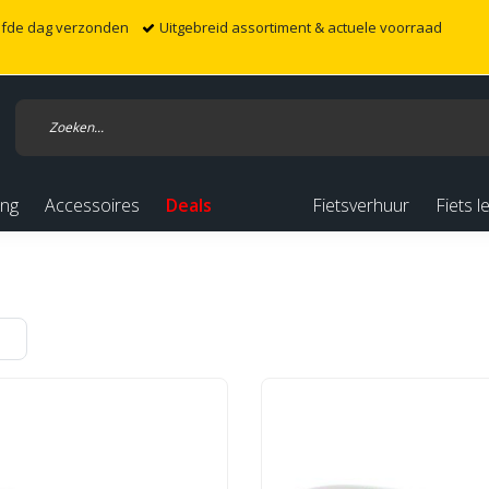
elfde dag verzonden
Uitgebreid assortiment & actuele voorraad
ing
Accessoires
Deals
Fietsverhuur
Fiets l