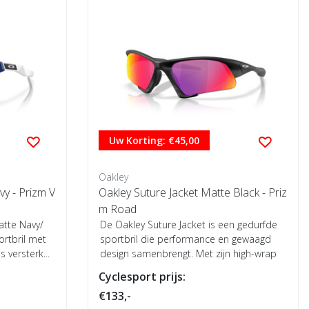
Uw Korting: €45,00
Oakley
vy - Prizm V
Oakley Suture Jacket Matte Black - Priz
m Road
atte Navy/
De Oakley Suture Jacket is een gedurfde
ortbril met
sportbril die performance en gewaagd
 versterk...
design samenbrengt. Met zijn high-wrap
vorm...
Cyclesport prijs:
€133,-