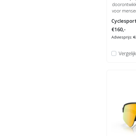
doorontwikk
voor mensen
de Sphaer...
Cyclesport
€160,-
Adviesprijs:
€
Vergelijk