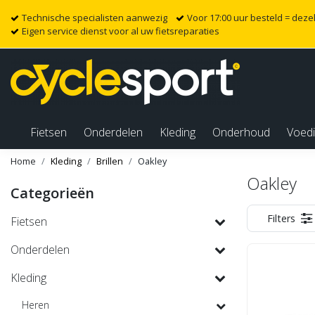
Technische specialisten aanwezig
Voor 17:00 uur besteld = dez
Eigen service dienst voor al uw fietsreparaties
Fietsen
Onderdelen
Kleding
Onderhoud
Voed
Home
Kleding
Brillen
Oakley
Oakley
Categorieën
Filters
Fietsen
Onderdelen
Kleding
Heren