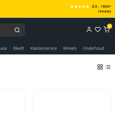
8.8 - 1600+
reviews
0
ease
Bikefit
Klantenservice
Winkels
Onderhoud