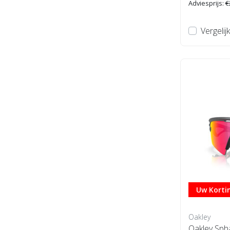
Adviesprijs:
€
Vergelijk
Uw Kortin
Oakley
Oakley Sph