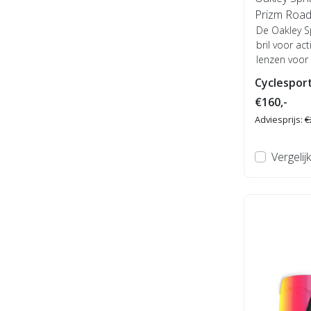
Prizm Roa
De Oakley S
bril voor ac
lenzen voor
licht...
Cyclesport
€160,-
Adviesprijs:
€
Vergelijk