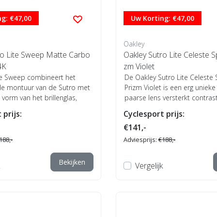
g: €47,00
Uw Korting: €47,00
Oakley
ro Lite Sweep Matte Carbo
Oakley Sutro Lite Celeste Sp
4K
zm Violet
te Sweep combineert het
De Oakley Sutro Lite Celeste 
de montuur van de Sutro met
Prizm Violet is een erg unieke
 vorm van het brillenglas,
paarse lens versterkt contrast 
 prijs:
Cyclesport prijs:
€141,-
188,-
Adviesprijs:
€188,-
Bekijken
Vergelijk