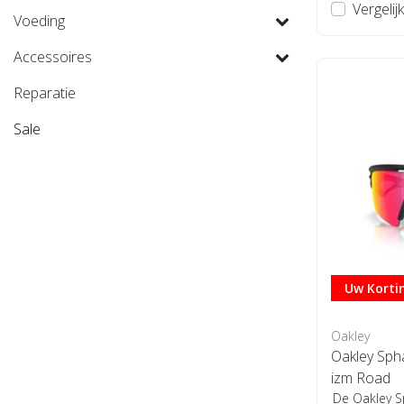
Vergelijk
Voeding
Accessoires
Reparatie
Sale
Uw Kortin
Oakley
Oakley Spha
izm Road
De Oakley S