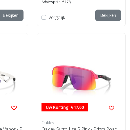
Adviesprijs:
€178,-
Bekijken
Bekijken
Vergelijk
Uw Korting: €47,00
Oakley
e Vapor - P
Oakley Sutro Lite S Pink - Prizm Road