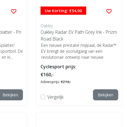
Uw Korting: €54,00
Oakley
latter - Pri
Oakley Radar EV Path Grey Ink - Prizm
Road Black
Splatter/
Een nieuwe prestatie mijlpaal, de Radar™
 sportbril. De
EV brengt de vooruitgang van een
en kl...
revolutionair ontwerp naar nieuwe
hoogten met ...
Cyclesport prijs:
€160,-
Adviesprijs:
€214,-
Bekijken
Bekijken
Vergelijk