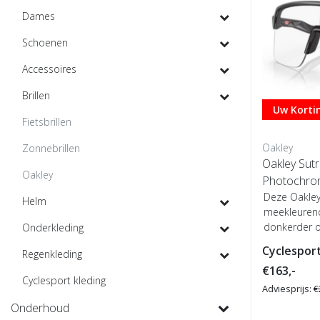
Dames
Schoenen
Accessoires
Brillen
Uw Kortin
Fietsbrillen
Oakley
Zonnebrillen
Oakley Sutr
Oakley
Photochro
Deze Oakley 
Helm
meekleurend
donkerder of
Onderkleding
de ...
Cyclesport
Regenkleding
€163,-
Cyclesport kleding
Adviesprijs:
€
Onderhoud