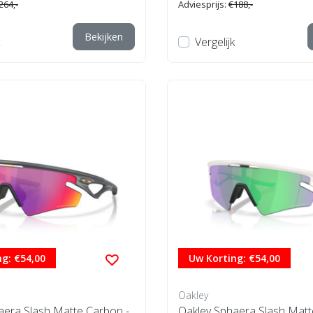
264,-
Adviesprijs:
€188,-
Bekijken
Vergelijk
g: €54,00
Uw Korting: €54,00
Oakley
aera Slash Matte Carbon -
Oakley Sphaera Slash Matt