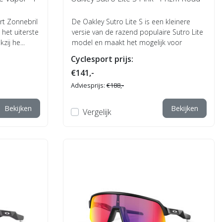
rt Zonnebril
De Oakley Sutro Lite S is een kleinere
 het uiterste
versie van de razend populaire Sutro Lite
zij he...
model en maakt het mogelijk voor
mensen...
Cyclesport prijs:
€141,-
Adviesprijs:
€188,-
Bekijken
Bekijken
Vergelijk