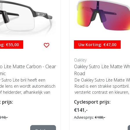
g: €55,00
Uw Korting: €47,00
Oakley
o Lite Matte Carbon - Clear
Oakley Sutro Lite Matte Whi
mic
Road
Sutro Lite bril heeft een
De Oakley Sutro Lite Matte Wh
e lens en wordt automatisch
Road is een strakke sportbril.
 helderder, afhankelijk van
versterkt contrast en kleuren, 
 prijs:
Cyclesport prijs:
€141,-
218,-
Adviesprijs:
€188,-