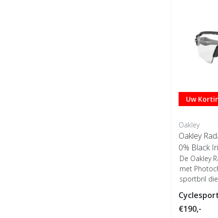
Uw Kortin
Oakley
Oakley Radar EV Pa
0% Black Ir
De Oakley R
met Photoch
sportbril di
aa...
Cyclesport
€190,-