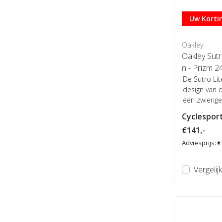
Uw Kortin
Oakley
Oakley Sut
n - Prizm 2
De Sutro Li
design van 
een zwierige
geïnspi...
Cyclesport
€141,-
Adviesprijs:
€
Vergelijk