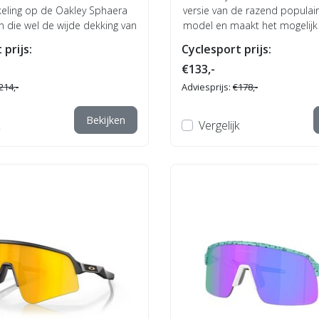
eling op de Oakley Sphaera
versie van de razend populair
 die wel de wijde dekking van
model en maakt het mogelijk
mensen...
 prijs:
Cyclesport prijs:
€133,-
214,-
Adviesprijs:
€178,-
Bekijken
Vergelijk