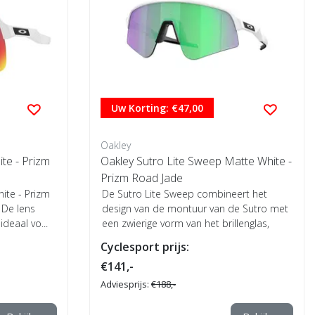
Uw Korting: €47,00
Oakley
te - Prizm
Oakley Sutro Lite Sweep Matte White -
Prizm Road Jade
ite - Prizm
De Sutro Lite Sweep combineert het
 De lens
design van de montuur van de Sutro met
ideaal vo...
een zwierige vorm van het brillenglas,
geïnspi...
Cyclesport prijs:
€141,-
Adviesprijs:
€188,-