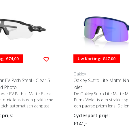
g: €74,00
Uw Korting: €47,00
Oakley
th Steal - Clear 5
Oakley Sutro Lite Matte Na
id Photo
iolet
adar EV Path in Matte Black
De Oakley Sutro Lite Matte M
romic lens is een praktische
Primz Violet is een strakke sp
e zich automatisch aanpast
een paarse prizm lens. De lens
 prijs:
Cyclesport prijs:
€141,-