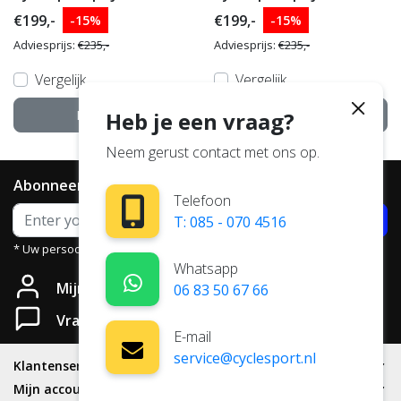
€199,-
€199,-
-15%
-15%
Adviesprijs:
€235,-
Adviesprijs:
€235,-
Vergelijk
Vergelijk
Heb je een vraag?
Bekijken
Bekijken
Neem gerust contact met ons op.
Abonneer je op onze nieuwsbrief
Telefoon
Abonneer
T: 085 - 070 4516
* Uw persoonsgegevens worden niet aan derden verstrekt.
Whatsapp
Mijn account
06 83 50 67 66
Vragen?
E-mail
service@cyclesport.nl
Klantenservice
Mijn account