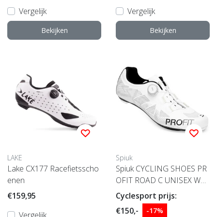
Vergelijk
Vergelijk
Bekijken
Bekijken
LAKE
Spiuk
Lake CX177 Racefietsscho
Spiuk CYCLING SHOES PR
enen
OFIT ROAD C UNISEX WHI
TE 45
€159,95
Cyclesport prijs:
€150,-
-17%
Vergelijk