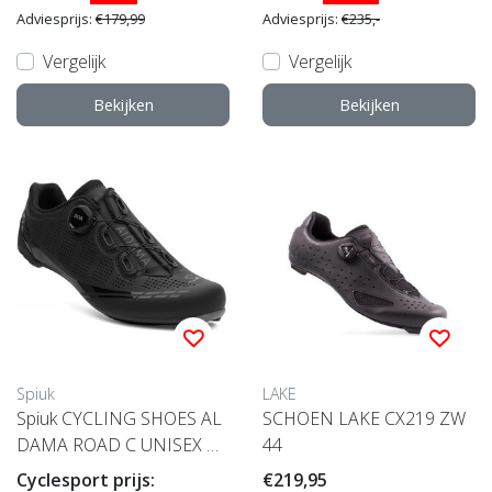
Adviesprijs:
€179,99
Adviesprijs:
€235,-
Vergelijk
Vergelijk
Bekijken
Bekijken
Spiuk
LAKE
Spiuk CYCLING SHOES AL
SCHOEN LAKE CX219 ZW
DAMA ROAD C UNISEX BL
44
ACK MATT 43 43
Cyclesport prijs:
€219,95