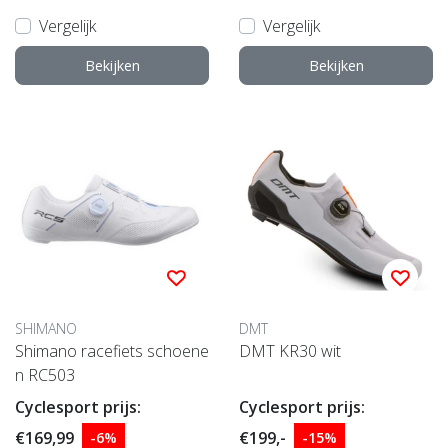
Vergelijk
Vergelijk
Bekijken
Bekijken
SHIMANO
DMT
Shimano racefiets schoene
DMT KR30 wit
n RC503
Cyclesport prijs:
Cyclesport prijs:
€169,99
€199,-
-6%
-15%