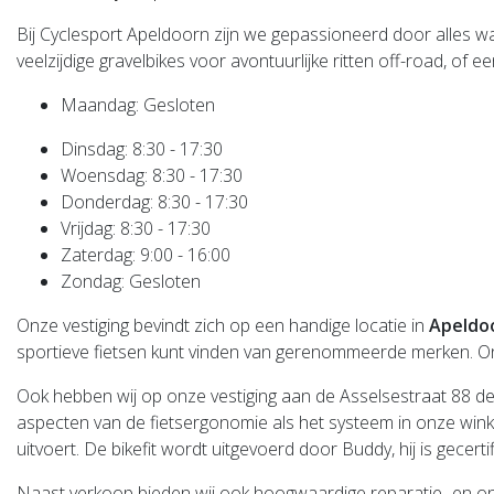
Bij Cyclesport Apeldoorn zijn we gepassioneerd door alles wat
veelzijdige gravelbikes voor avontuurlijke ritten off-road, of 
Maandag: Gesloten
Dinsdag: 8:30 - 17:30
Woensdag: 8:30 - 17:30
Donderdag: 8:30 - 17:30
Vrijdag: 8:30 - 17:30
Zaterdag: 9:00 - 16:00
Zondag: Gesloten
Onze vestiging bevindt zich op een handige locatie in
Apeldoo
sportieve fietsen kunt vinden van gerenommeerde merken. Ons de
Ook hebben wij op onze vestiging aan de Asselsestraat 88 d
aspecten van de fietsergonomie als het systeem in onze winke
uitvoert. De bikefit wordt uitgevoerd door Buddy, hij is gecert
Naast verkoop bieden wij ook hoogwaardige reparatie- en ond