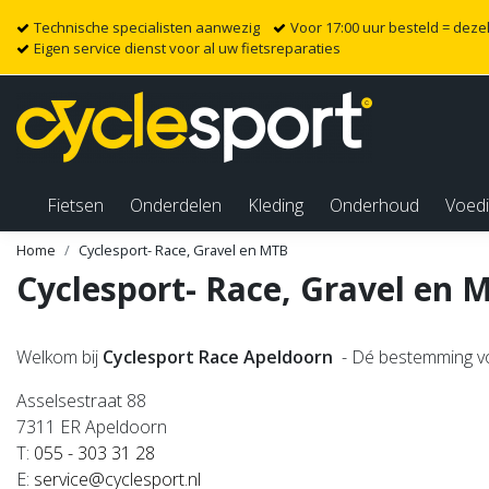
Technische specialisten aanwezig
Voor 17:00 uur besteld = dez
Eigen service dienst voor al uw fietsreparaties
Fietsen
Onderdelen
Kleding
Onderhoud
Voed
Home
Cyclesport- Race, Gravel en MTB
Cyclesport- Race, Gravel en 
Welkom bij
Cyclesport Race Apeldoorn
- Dé bestemming voo
Asselsestraat 88
7311 ER Apeldoorn
T:
055 - 303 31 28
E:
service@cyclesport.nl