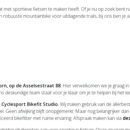
 met sportieve fietsen te maken heeft. Of je nu op zoek bent naa
een robuuste mountainbike voor uitdagende trails, bij ons ben je a
rn, op de Asselsestraat 88
. Hier verwelkomen we je graag i
skundige team staat voor je klaar om je te helpen bij het kiezen 
e
Cyclesport Bikefit Studio.
Wij maken gebruik van de allerbes
l. Geen afwijking blijft onopgemerkt. Maar nog belangrijker dan
ificeerd bikefitter met ruime ervaring. Afspraak maken kan via
dez
erhoudsdiensten aan voor sportieve fietsen. Onze ervaren monte