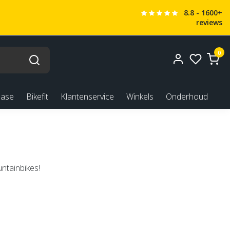
8.8 - 1600+
reviews
0
ease
Bikefit
Klantenservice
Winkels
Onderhoud
ntainbikes!