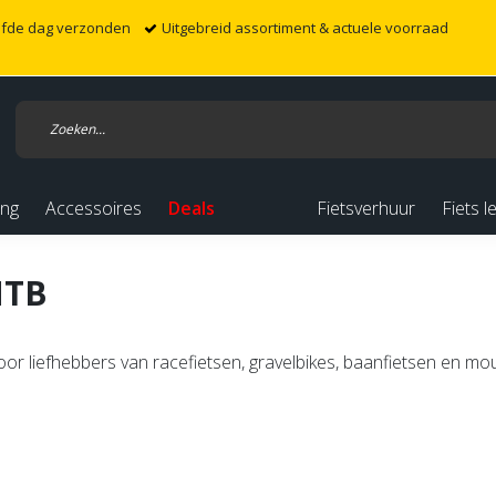
elfde dag verzonden
Uitgebreid assortiment & actuele voorraad
ing
Accessoires
Deals
Fietsverhuur
Fiets l
MTB
r liefhebbers van racefietsen, gravelbikes, baanfietsen en mou