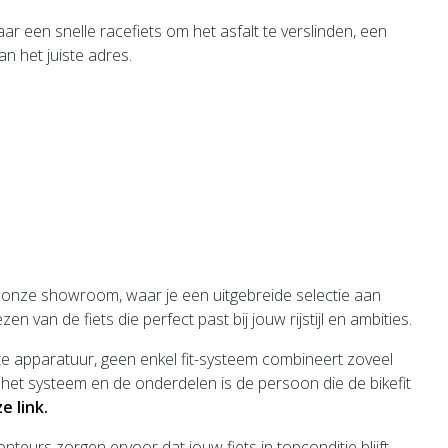
r een snelle racefiets om het asfalt te verslinden, een
an het juiste adres.
n onze showroom, waar je een uitgebreide selectie aan
van de fiets die perfect past bij jouw rijstijl en ambities.
te apparatuur, geen enkel fit-systeem combineert zoveel
 het systeem en de onderdelen is de persoon die de bikefit
e link.
urs zorgen ervoor dat jouw fiets in topconditie blijft,