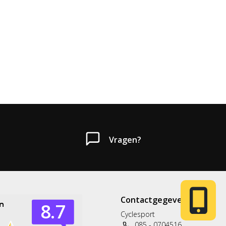
Vragen?
Heb je een vraag?
Contactgegevens
Neem gerust contact met ons op.
Cyclesport
085 - 0704516