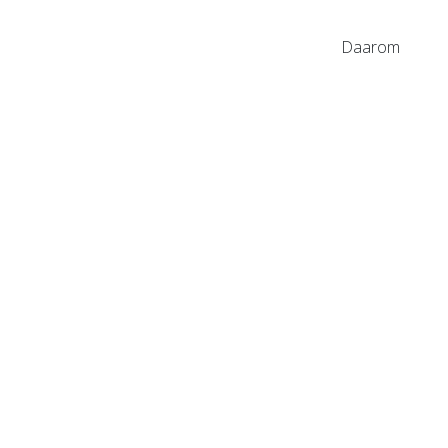
 een optimale rijervaring. Daarom