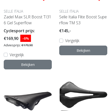
SELLE ITALIA
SELLE ITALIA
Zadel Max SLR Boost TI31
Selle Italia Flite Boost Supe
6 Gel Superflow
rflow TM S3
Cyclesport prijs:
€145,-
€169,90
-6%
Vergelijk
Adviesprijs:
€179,90
Bekijken
Vergelijk
Bekijken