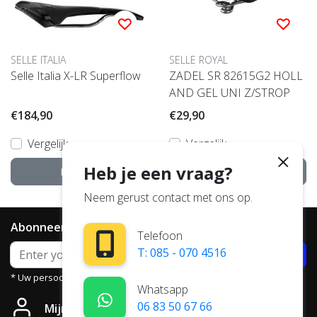
SELLE ITALIA
SELLE ROYAL
Selle Italia X-LR Superflow
ZADEL SR 82615G2 HOLL
AND GEL UNI Z/STROP
€184,90
€29,90
Vergelijk
Vergelijk
Heb je een vraag?
Bekijken
Bekijken
Neem gerust contact met ons op.
Abonneer je op onze nieuwsbrief
Telefoon
T: 085 - 070 4516
Abonneer
* Uw persoonsgegevens worden niet aan derden verstrekt.
Whatsapp
06 83 50 67 66
Mijn account