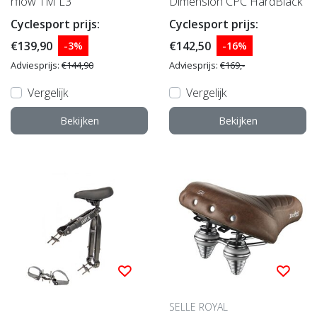
rflow TM L3
Dimension CPC HardBlack
Cyclesport prijs:
Cyclesport prijs:
€139,90
€142,50
-3%
-16%
Adviesprijs:
€144,90
Adviesprijs:
€169,-
Vergelijk
Vergelijk
Bekijken
Bekijken
SELLE ROYAL