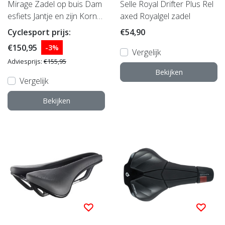
Mirage Zadel op buis Dam
Selle Royal Drifter Plus Rel
esfiets Jantje en zijn Kornui
axed Royalgel zadel
ten
Cyclesport prijs:
€54,90
€150,95
-3%
Vergelijk
Adviesprijs:
€155,95
Bekijken
Vergelijk
Bekijken