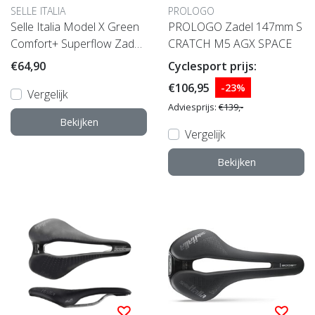
SELLE ITALIA
PROLOGO
Selle Italia Model X Green
PROLOGO Zadel 147mm S
Comfort+ Superflow Zadel
CRATCH M5 AGX SPACE
Zwart 145 mm
€64,90
Cyclesport prijs:
€106,95
-23%
Vergelijk
Adviesprijs:
€139,-
Bekijken
Vergelijk
Bekijken