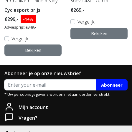
er Crankarm - Ride Ready |
86evo 48t 170mm
Single Side (links) - Shimano
Cyclesport prijs:
€269,-
105 R7000
€299,-
-14%
Vergelijk
Adviesprijs:
€349,-
Bekijken
Vergelijk
Bekijken
Abonneer je op onze nieuwsbrief
Abonneer
* Uw persoonsgegevens worden niet aan derden verstrekt.
Mijn account
Vragen?