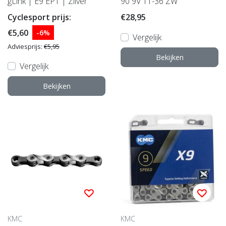
gLink | E9 EPT | Zilver
90 9V 11-36 ZW
Cyclesport prijs:
€28,95
€5,60
-6%
Vergelijk
Adviesprijs:
€5,95
Bekijken
Vergelijk
Bekijken
KMC
KMC