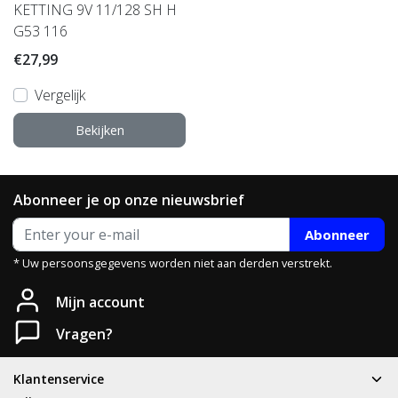
KETTING 9V 11/128 SH H
G53 116
€27,99
Vergelijk
Bekijken
Abonneer je op onze nieuwsbrief
Abonneer
* Uw persoonsgegevens worden niet aan derden verstrekt.
Heb je een vraag?
Mijn account
Neem gerust contact met ons op.
Vragen?
Telefoon
T: 085 - 070 4516
Klantenservice