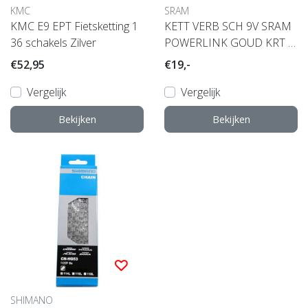
KMC
SRAM
KMC E9 EPT Fietsketting 1
KETT VERB SCH 9V SRAM
36 schakels Zilver
POWERLINK GOUD KRT A
4
€52,95
€19,-
Vergelijk
Vergelijk
Bekijken
Bekijken
SHIMANO