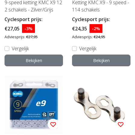
9-speed ketting KMC X9 12
Ketting KMC X9 - 9 speed -
2 schakels - Zilver/Grijs
114 schakels
Cyclesport prijs:
Cyclesport prijs:
€27,05
€24,35
-3%
-2%
Adviesprijs:
€27,95
Adviesprijs:
€24,95
Vergelijk
Vergelijk
Bekijken
Bekijken