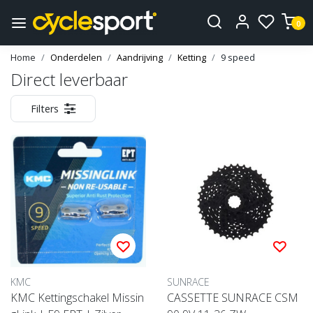
0
Home
Onderdelen
Aandrijving
Ketting
9 speed
Direct leverbaar
Filters
KMC
SUNRACE
KMC Kettingschakel Missin
CASSETTE SUNRACE CSM