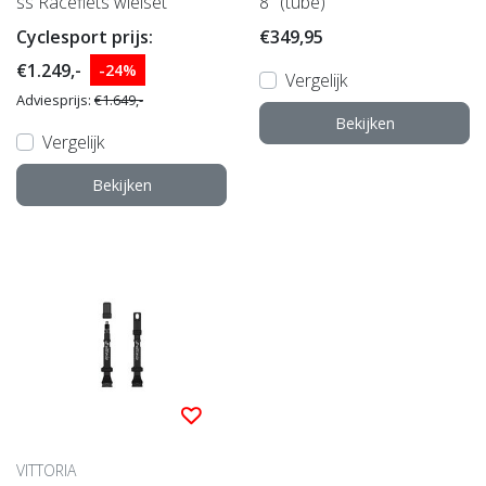
ss Racefiets wielset
8" (tube)
Cyclesport prijs:
€349,95
€1.249,-
-24%
Vergelijk
Adviesprijs:
€1.649,-
Bekijken
Vergelijk
Bekijken
VITTORIA