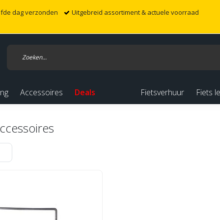
elfde dag verzonden
Uitgebreid assortiment & actuele voorraad
ing
Accessoires
Deals
Fietsverhuur
Fiets l
accessoires