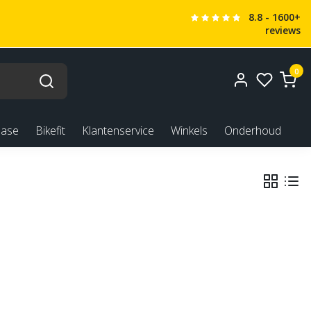
8.8 - 1600+
reviews
0
ease
Bikefit
Klantenservice
Winkels
Onderhoud