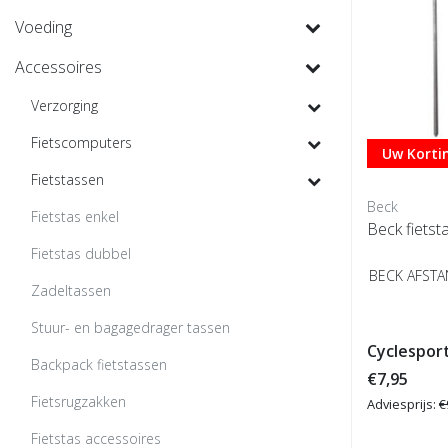
Voeding
Accessoires
Verzorging
Fietscomputers
Uw Kortin
Fietstassen
Beck
Fietstas enkel
Beck fiets
Fietstas dubbel
BECK AFST
Zadeltassen
Stuur- en bagagedrager tassen
Cyclesport
Backpack fietstassen
€7,95
Fietsrugzakken
Adviesprijs:
€
Fietstas accessoires