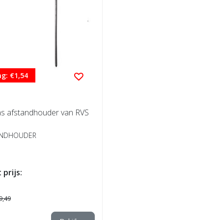
g: €1,54
tas afstandhouder van RVS
ANDHOUDER
 prijs:
9,49