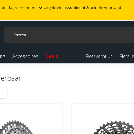
elfde dag verzonden
Uitgebreid assortiment & actuele voorraad
ing
Accessoires
Deals
Fietsverhuur
Fiets l
verbaar