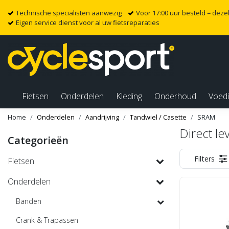
Technische specialisten aanwezig
Voor 17:00 uur besteld = dez
Eigen service dienst voor al uw fietsreparaties
Fietsen
Onderdelen
Kleding
Onderhoud
Voed
Home
Onderdelen
Aandrijving
Tandwiel / Casette
SRAM
Direct le
Categorieën
Filters
Fietsen
Onderdelen
Banden
Crank & Trapassen