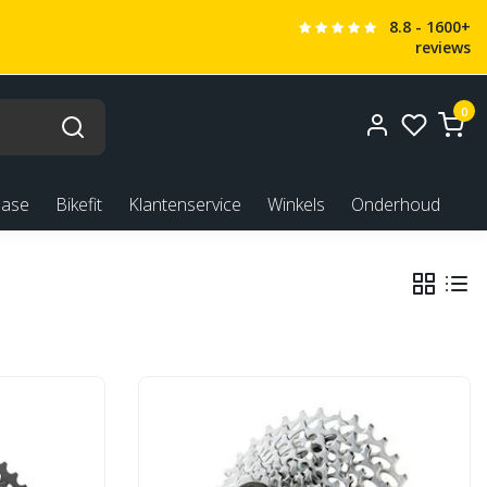
8.8 - 1600+
reviews
0
ease
Bikefit
Klantenservice
Winkels
Onderhoud