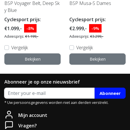
BSP Voyager Belt, Deep Sk
BSP Musa-S Dames
y Blue
Cyclesport prijs:
Cyclesport prijs:
€1.099,-
€2.999,-
-8%
-9%
Adviesprijs:
€1.199,-
Adviesprijs:
€3.299,-
Vergelijk
Vergelijk
Bekijken
Bekijken
Abonneer je op onze nieuwsbrief
Abonneer
* Uw persoonsgegevens worden niet aan derden verstrekt.
Heb je een vraag?
Mijn account
Neem gerust contact met ons op.
Vragen?