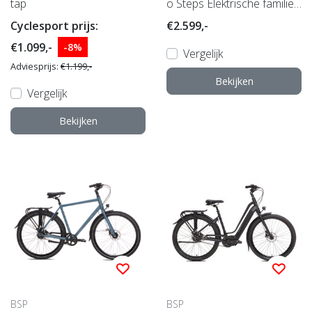
tap
o Steps Elektrische familie
fiets
Cyclesport prijs:
€2.599,-
€1.099,-
-8%
Vergelijk
Adviesprijs:
€1.199,-
Bekijken
Vergelijk
Bekijken
BSP
BSP