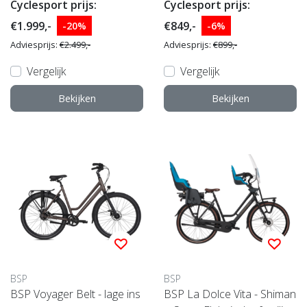
Cyclesport prijs:
Cyclesport prijs:
€1.999,-
€849,-
-20%
-6%
Adviesprijs:
€2.499,-
Adviesprijs:
€899,-
Vergelijk
Vergelijk
Bekijken
Bekijken
BSP
BSP
BSP Voyager Belt - lage ins
BSP La Dolce Vita - Shiman