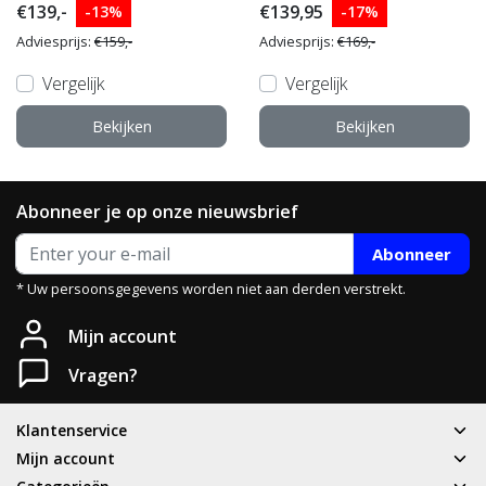
€139,-
€139,95
-13%
-17%
Adviesprijs:
€159,-
Adviesprijs:
€169,-
Vergelijk
Vergelijk
Bekijken
Bekijken
Abonneer je op onze nieuwsbrief
Abonneer
* Uw persoonsgegevens worden niet aan derden verstrekt.
Heb je een vraag?
Mijn account
Neem gerust contact met ons op.
Vragen?
Telefoon
Klantenservice
T: 085 - 070 4516
Mijn account