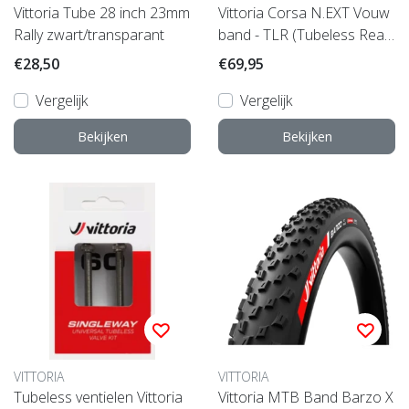
Vittoria Tube 28 inch 23mm
Vittoria Corsa N.EXT Vouw
Rally zwart/transparant
band - TLR (Tubeless Read
y)
€28,50
€69,95
Vergelijk
Vergelijk
Bekijken
Bekijken
VITTORIA
VITTORIA
Tubeless ventielen Vittoria
Vittoria MTB Band Barzo X