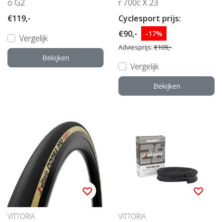
o G2
r 700c X 23
€119,-
Cyclesport prijs:
€90,-
-17%
Vergelijk
Adviesprijs:
€109,-
Bekijken
Vergelijk
Bekijken
VITTORIA
VITTORIA