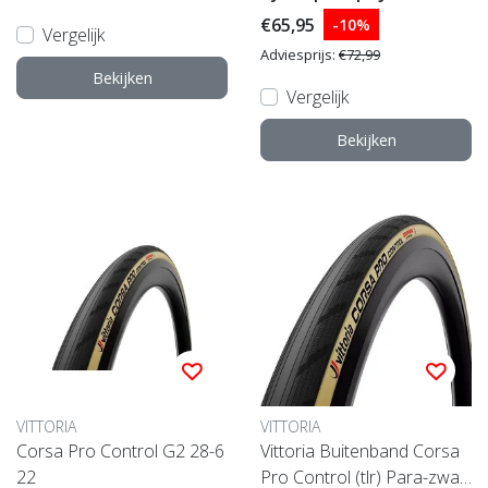
€65,95
-10%
Vergelijk
Adviesprijs:
€72,99
Bekijken
Vergelijk
Bekijken
VITTORIA
VITTORIA
Corsa Pro Control G2 28-6
Vittoria Buitenband Corsa
22
Pro Control (tlr) Para-zwart