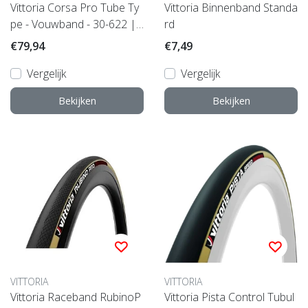
Vittoria Corsa Pro Tube Ty
Vittoria Binnenband Standa
pe - Vouwband - 30-622 |
rd
skinwall
€79,94
€7,49
Vergelijk
Vergelijk
Bekijken
Bekijken
VITTORIA
VITTORIA
Vittoria Raceband RubinoP
Vittoria Pista Control Tubul