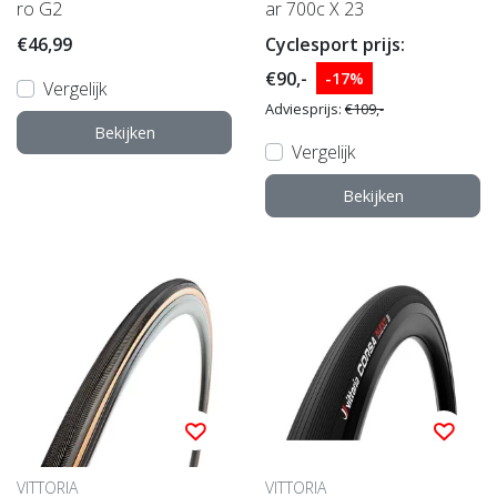
ro G2
ar 700c X 23
€46,99
Cyclesport prijs:
€90,-
-17%
Vergelijk
Adviesprijs:
€109,-
Bekijken
Vergelijk
Bekijken
VITTORIA
VITTORIA