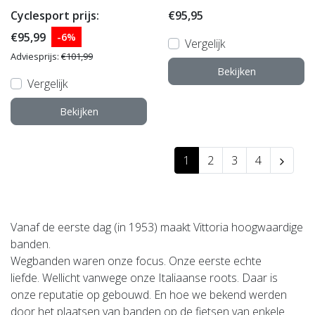
(38 Mm)
Cyclesport prijs:
€95,95
€95,99
-6%
Vergelijk
Adviesprijs:
€101,99
Bekijken
Vergelijk
Bekijken
1
2
3
4
Vanaf de eerste dag (in 1953) maakt Vittoria hoogwaardige
banden.
Wegbanden waren onze focus. Onze eerste echte
liefde. Wellicht vanwege onze Italiaanse roots. Daar is
onze reputatie op gebouwd. En hoe we bekend werden
door het plaatsen van banden op de fietsen van enkele