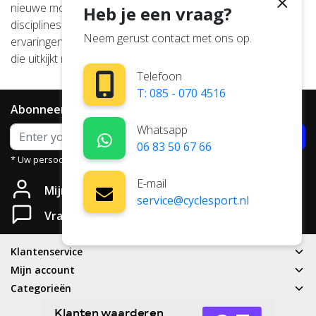
nieuwe mogelijkheden – misschien zelfs hele nieuwe
Heb je een vraag?
disciplines. Zie je, we maken niet alleen banden. We maken
Neem gerust contact met ons op.
ervaringen voor elke rijder. Een wereldwijde gemeenschap
die uitkijkt naar de rit die voor ons ligt.
Telefoon
T: 085 - 070 4516
Abonneer je op onze nieuwsbrief
Whatsapp
Abonneer
06 83 50 67 66
* Uw persoonsgegevens worden niet aan derden verstrekt.
E-mail
Mijn account
service@cyclesport.nl
Vragen?
Klantenservice
Mijn account
Categorieën