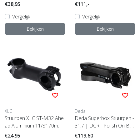
m
€38,95
€111,-
Vergelijk
Vergelijk
Bekijken
Bekijken
XLC
Deda
Stuurpen XLC ST-M32 Ahe
Deda Superbox Stuurpen -
ad Aluminium 11/8" 70mm
31.7 | DCR - Polish On Bla
Ø 31.8mm 6° Zwart 70
ck (POB)
€24,95
€119,60