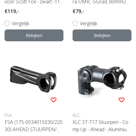
voor Scott Foil - zwart -110
ra OMR, -5Grad, 80mmOC
mm
Stem RP23, -5º
€119,-
€79,-
Vergelijk
Vergelijk
Bekijken
Bekijken
FSA
XLC
FSA (175-0034015030/220
XLC ST-T17 Stuurpen - Co
30) AHEAD STUURPEN/N
mp Up - Ahead - Aluminium