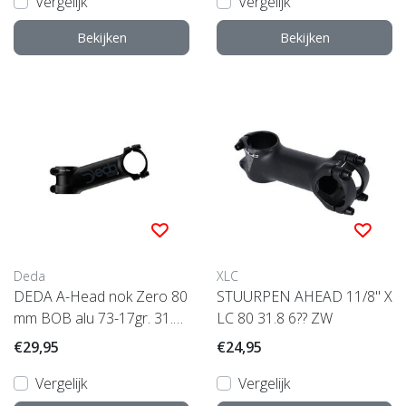
Vergelijk
Vergelijk
Bekijken
Bekijken
Deda
XLC
DEDA A-Head nok Zero 80
STUURPEN AHEAD 11/8" X
mm BOB alu 73-17gr. 31.7
LC 80 31.8 6?? ZW
mm OEM
€29,95
€24,95
Vergelijk
Vergelijk