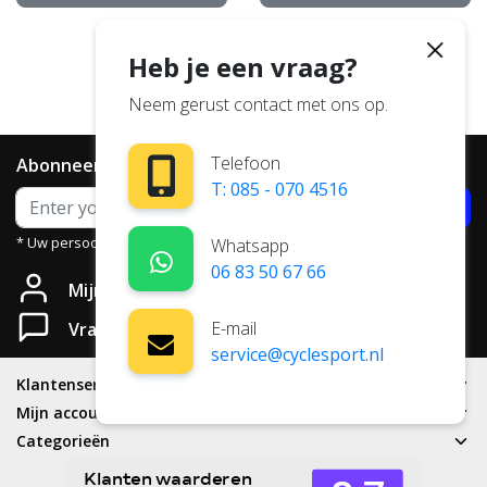
Heb je een vraag?
1
2
Neem gerust contact met ons op.
Telefoon
Abonneer je op onze nieuwsbrief
T: 085 - 070 4516
Abonneer
* Uw persoonsgegevens worden niet aan derden verstrekt.
Whatsapp
06 83 50 67 66
Mijn account
E-mail
Vragen?
service@cyclesport.nl
Klantenservice
Mijn account
Categorieën