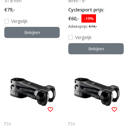
31.8 mm
8mm - 6°
€79,-
Cyclesport prijs:
€60,-
-19%
Vergelijk
Adviesprijs:
€74,-
Bekijken
Vergelijk
Bekijken
FSA
FSA