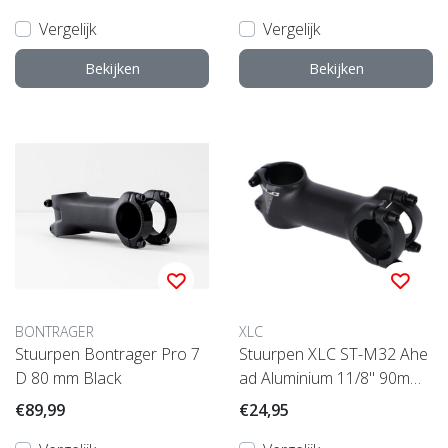
Vergelijk
Vergelijk
Bekijken
Bekijken
BONTRAGER
XLC
Stuurpen Bontrager Pro 7
Stuurpen XLC ST-M32 Ahe
D 80 mm Black
ad Aluminium 11/8" 90mm
Ø 31.8mm 6° Zwart 90
€89,99
€24,95