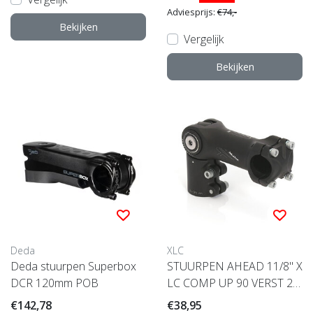
Adviesprijs:
€74,-
Bekijken
Vergelijk
Bekijken
Deda
XLC
Deda stuurpen Superbox
STUURPEN AHEAD 11/8" X
DCR 120mm POB
LC COMP UP 90 VERST 25.
4 ZW
€142,78
€38,95