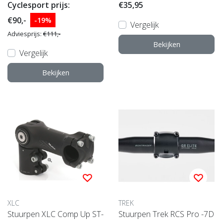
OK NON-SERIES ACR ALL
- Verstelbaar - 1 1/8" - 80m
Cyclesport prijs:
€35,95
OY 31.8 6° OS-160
m/25.4mm
€90,-
-19%
Vergelijk
Adviesprijs:
€111,-
Bekijken
Vergelijk
Bekijken
XLC
TREK
Stuurpen XLC Comp Up ST-
Stuurpen Trek RCS Pro -7D