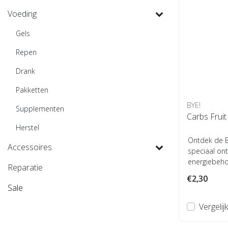
Voeding
Gels
Repen
Drank
Pakketten
BYE!
Supplementen
Carbs Fruit
Herstel
Ontdek de BY
Accessoires
speciaal on
energiebeho
Reparatie
natuurlijke e
€2,30
Sale
Vergelijk