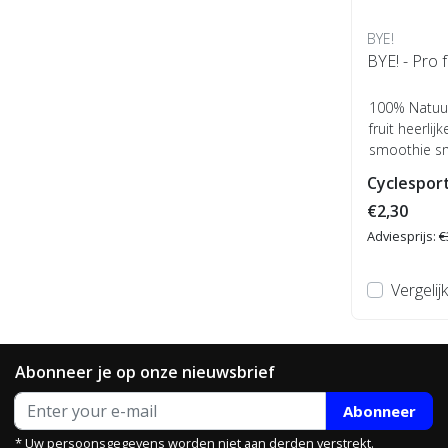
BYE!
BYE! - Pro 
100% Natuur
fruit heerlij
smoothie sm
Cyclesport
€2,30
Adviesprijs:
€
Vergelijk
Abonneer je op onze nieuwsbrief
Abonneer
* Uw persoonsgegevens worden niet aan derden verstrekt.