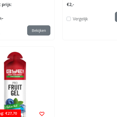
de...
 prijs:
€2,-
2,-
Vergelijk
Bekijken
g: €27,70