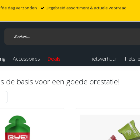
elfde dag verzonden
Uitgebreid assortiment & actuele voorraad
ing
Accessoires
Deals
Fietsverhuur
Fiets l
s de basis voor een goede prestatie!