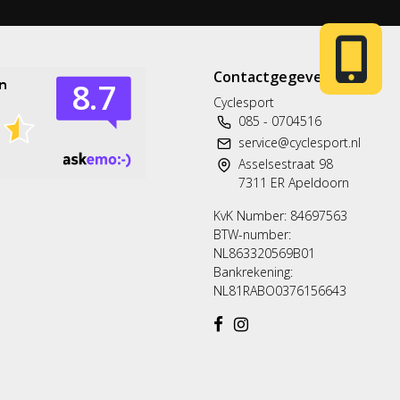
Heb je een vraag?
Contactgegevens
Neem gerust contact met ons op.
Cyclesport
085 - 0704516
Telefoon
service@cyclesport.nl
T: 085 - 070 4516
Asselsestraat 98
7311 ER Apeldoorn
Whatsapp
06 83 50 67 66
KvK Number: 84697563
BTW-number:
NL863320569B01
E-mail
Bankrekening:
service@cyclesport.nl
NL81RABO0376156643