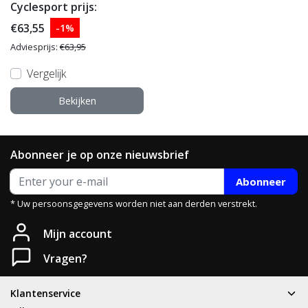
Cyclesport prijs:
€63,55
-1%
Adviesprijs:
€63,95
Vergelijk
Bekijken
Abonneer je op onze nieuwsbrief
Abonneer
* Uw persoonsgegevens worden niet aan derden verstrekt.
Heb je een vraag?
Mijn account
Neem gerust contact met ons op.
Vragen?
Telefoon
T: 085 - 070 4516
Klantenservice