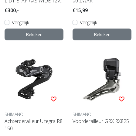
L D1 ETAP AXS WIDE 12V
00 ZWART
36T
€300,-
€15,99
Vergelijk
Vergelijk
Bekijken
Bekijken
SHIMANO
SHIMANO
Achterderailleur Ultegra R8
Voorderailleur GRX RX825
150