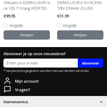
Shimano A-DERAILLEUR ra
DERAILLEUR A SH ACERA
ce 105 11V lang IRDR7000
7/8V Z/HAAK ZILVER
GSL
€99,95
€31,99
Vergelijk
Vergelijk
Bekijken
Bekijken
Abonneer je op onze nieuwsbrief
Abonneer
* Uw persoonsgegevens worden niet aan derden verstrekt.
Heb je een vraag?
Mijn account
Neem gerust contact met ons op.
Vragen?
Telefoon
T: 085 - 070 4516
Klantenservice