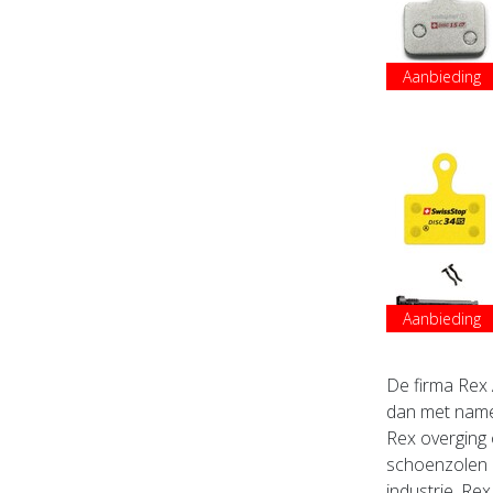
Aanbieding
Aanbieding
De firma Rex 
dan met name 
Rex overging
schoenzolen d
industrie.
Rex 