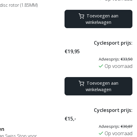
disc rotor (1.85MM)
Toevoegen aan
winkelwagen
Cyclesport prijs:
€19,95
Adviesprijs:
€33,50
Op voorraad
Toevoegen aan
winkelwagen
Cyclesport prijs:
€15,-
Adviesprijs:
€30,87
en
Op voorraad
an Swiss Stop voor