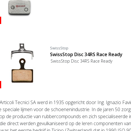
SwissStop
SwissStop Disc 34RS Race Ready
SwissStop Disc 34RS Race Ready
Articoli Tecnici SA werd in 1935 opgericht door Ing.
Ignazio Favi
speciale lijmen voor de schoenenindustrie.
In de jaren 50 zor
 op de productie van rubbercompounds en zich specialiseerde 
ie direct werden gevulkaniseerd op de leren componenten van 
was het eerste bedrijf in Ticino (Zwitserland) dat in 1990 ISO