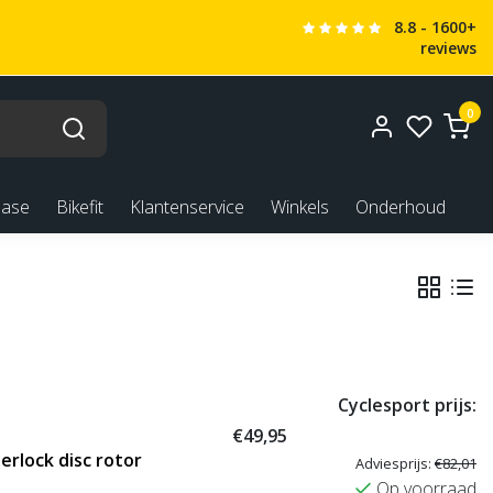
8.8 - 1600+
reviews
0
ease
Bikefit
Klantenservice
Winkels
Onderhoud
Cyclesport prijs:
€49,95
rlock disc rotor
Adviesprijs:
€82,01
Op voorraad