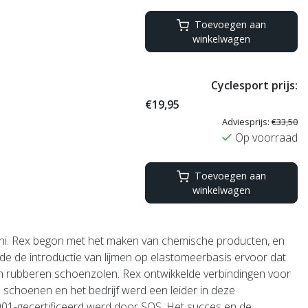
Toevoegen aan
winkelwagen
Cyclesport prijs:
€19,95
Adviesprijs:
€33,50
Op voorraad
Toevoegen aan
winkelwagen
ni.
Rex begon met het maken van chemische producten, en
gde de introductie van lijmen op elastomeerbasis ervoor dat
in rubberen schoenzolen.
Rex ontwikkelde verbindingen voor
schoenen en het bedrijf werd een leider in deze
 9001-gecertificeerd werd door SQS. Het succes en de