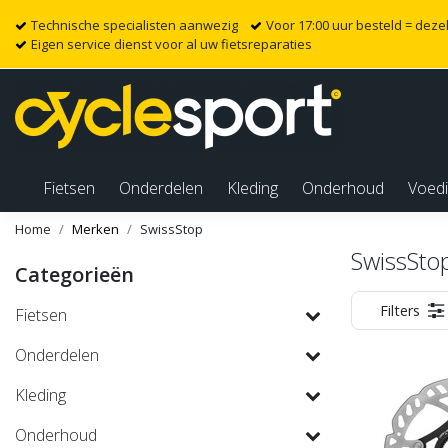
Technische specialisten aanwezig
Voor 17:00 uur besteld = dez
Eigen service dienst voor al uw fietsreparaties
Fietsen
Onderdelen
Kleding
Onderhoud
Voed
Home
Merken
SwissStop
SwissSto
Categorieën
Filters
Fietsen
Onderdelen
Kleding
Onderhoud