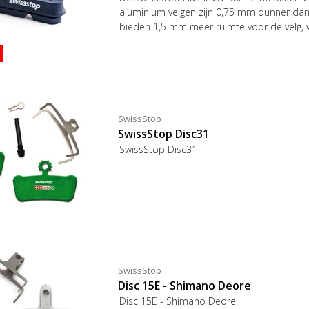
aluminium velgen zijn 0,75 mm dunner dan
bieden 1,5 mm meer ruimte voor de velg, w
voor racefietsen en remklauwen met beper
remblokken.
SwissStop
SwissStop Disc31
SwissStop Disc31
SwissStop
Disc 15E - Shimano Deore
Disc 15E - Shimano Deore