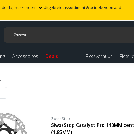
elfde dag verzonden
Uitgebreid assortiment & actuele voorraad
ing
Accessoires
Deals
Fietsverhuur
Fiets l
p
SwissStop
SiwssStop Catalyst Pro 140MM cente
(1.85MM)