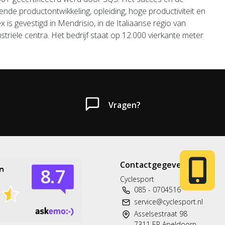
de productontwikkeling, opleiding, hoge productiviteit en
is gevestigd in Mendrisio, in de Italiaanse regio van
striële centra.
Het bedrijf staat op 12.000 vierkante meter
Vragen?
Heb je een vraag?
Contactgegevens
Neem gerust contact met ons op.
Cyclesport
085 - 0704516
Telefoon
service@cyclesport.nl
T: 085 - 070 4516
Asselsestraat 98
7311 ER Apeldoorn