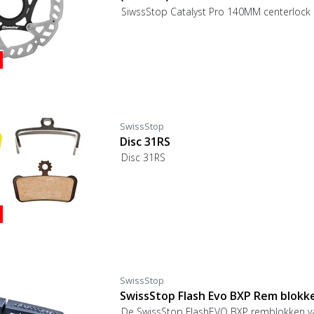
SiwssStop Catalyst Pro 140MM centerlock 
SwissStop
Disc 31RS
Disc 31RS
SwissStop
SwissStop Flash Evo BXP Rem blokk
De SwissStop FlashEVO BXP remblokken v