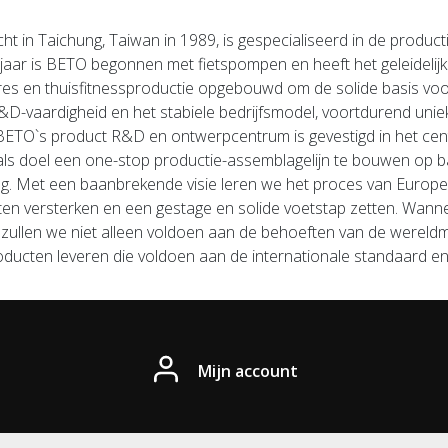
ht in Taichung, Taiwan in 1989, is gespecialiseerd in de product
jaar is BETO begonnen met fietspompen en heeft het geleidelijk 
res en thuisfitnessproductie opgebouwd om de solide basis vo
&D-vaardigheid en het stabiele bedrijfsmodel, voortdurend uni
BETO`s product R&D en ontwerpcentrum is gevestigd in het centr
ls doel een one-stop productie-assemblagelijn te bouwen op ba
ng.
Met een baanbrekende visie leren we het proces van Europ
ten versterken en een gestage en solide voetstap zetten.
Wanne
 zullen we niet alleen voldoen aan de behoeften van de wereldma
producten leveren die voldoen aan de internationale standaard en
Mijn account