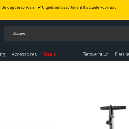
elfde dag verzonden
Uitgebreid assortiment & actuele voorraad
ing
Accessoires
Deals
Fietsverhuur
Fiets l