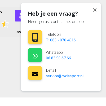
Contactgegevens
Heb je een vraag?
Cyclesport
Neem gerust contact met ons op.
085 - 0704516
service@cyclesport.nl
Asselsestraat 98
Telefoon
7311 ER Apeldoorn
T: 085 - 070 4516
KvK Number: 84697563
BTW-number:
Whatsapp
NL863320569B01
06 83 50 67 66
Bankrekening:
NL81RABO0376156643
E-mail
service@cyclesport.nl