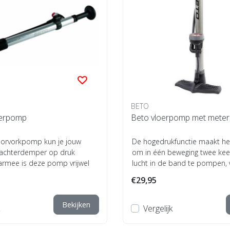
BETO
erpomp
Beto vloerpomp met meter
orvorkpomp kun je jouw
De hogedrukfunctie maakt he
 achterdemper op druk
om in één beweging twee kee
rmee is deze pomp vrijwel
lucht in de band te pompen,
or d...
het oppom...
€29,95
Bekijken
Vergelijk