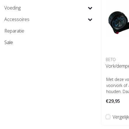
Voeding
Accessoires
Reparatie
Sale
BETO
Vork/demp
Met deze vo
voorvork of
houden. Daa
onmisbaar vo
€29,95
Vergelijk