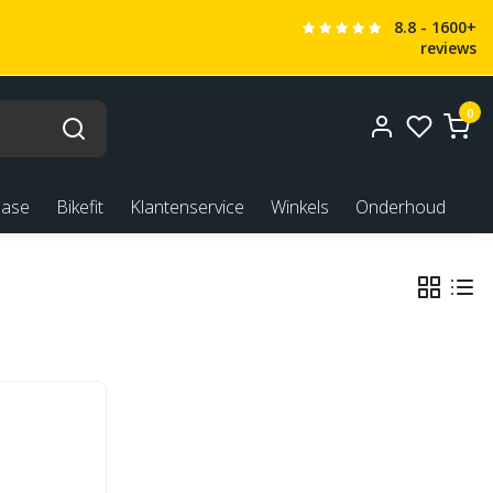
8.8 - 1600+
reviews
0
ease
Bikefit
Klantenservice
Winkels
Onderhoud