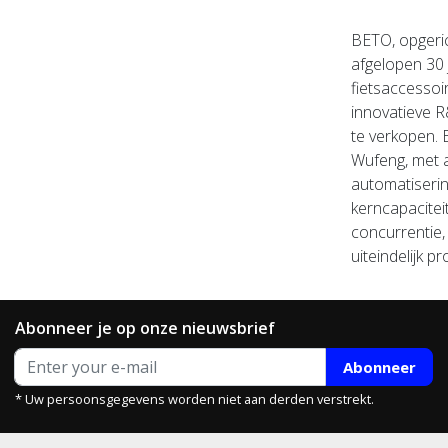
BETO, opgeric
afgelopen 30 
fietsaccessoi
innovatieve R
te verkopen.
Wufeng, met a
automatiseri
kerncapacitei
concurrentie,
uiteindelijk 
Abonneer je op onze nieuwsbrief
Abonneer
* Uw persoonsgegevens worden niet aan derden verstrekt.