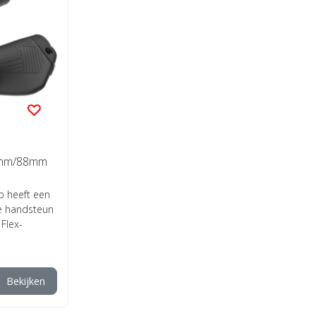
35mm/88mm
p heeft een
e handsteun
 Flex-
Bekijken