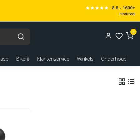
8.8 - 1600+
reviews
0
ease
Bikefit
Klantenservice
Winkels
Onderhoud