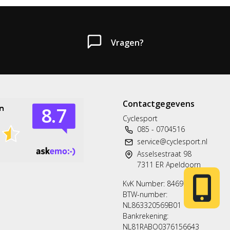
Vragen?
Contactgegevens
Heb je een vraag?
Cyclesport
085 - 0704516
Neem gerust contact met ons op.
service@cyclesport.nl
Asselsestraat 98
Telefoon
7311 ER Apeldoorn
T: 085 - 070 4516
KvK Number: 84697563
BTW-number:
Whatsapp
NL863320569B01
06 83 50 67 66
Bankrekening:
NL81RABO0376156643