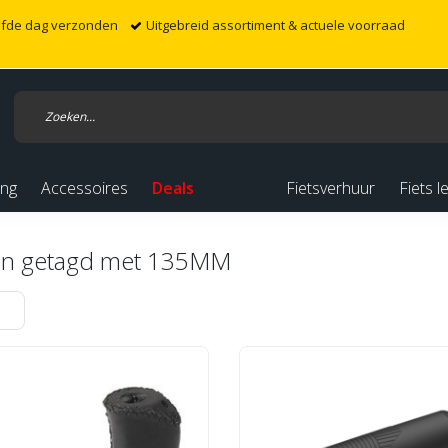
elfde dag verzonden
Uitgebreid assortiment & actuele voorraad
ing
Accessoires
Deals
Fietsverhuur
Fiets l
en getagd met 135MM