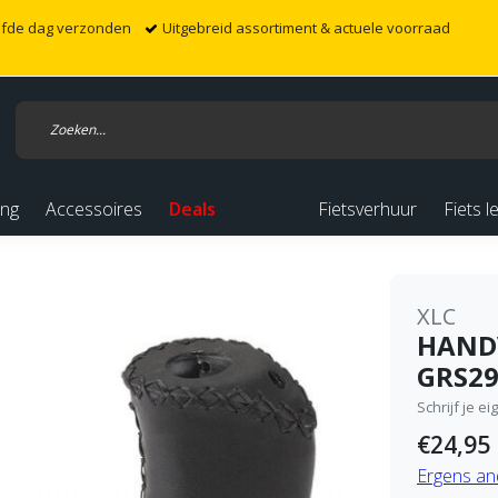
elfde dag verzonden
Uitgebreid assortiment & actuele voorraad
ing
Accessoires
Deals
Fietsverhuur
Fiets l
XLC
HANDV
GRS2
Schrijf je e
€24,95
Ergens an