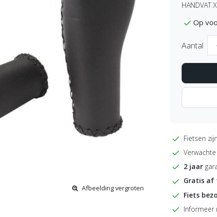
HANDVAT X
Op voo
Aantal
Fietsen zij
Verwachte l
2 jaar
gara
Gratis af
Afbeelding vergroten
Fiets bez
Informeer