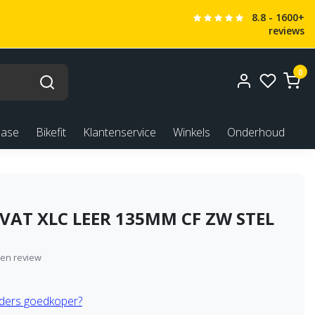
8.8 - 1600+
reviews
0
ease
Bikefit
Klantenservice
Winkels
Onderhoud
AT XLC LEER 135MM CF ZW STEL
9
igen review
ders goedkoper?