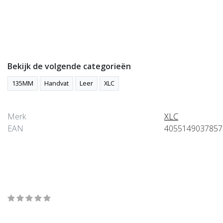
Productomschrijving
Bekijk de volgende categorieën
135MM
Handvat
Leer
XLC
Product informatie
Merk
XLC
EAN
4055149037857
Wat onze klanten zeggen
average of 0 review(s)