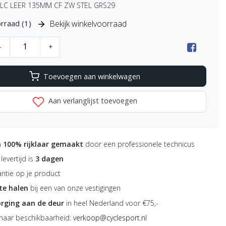
LC LEER 135MM CF ZW STEL GRS29
Bekijk winkelvoorraad
rraad (1)
-
+
Toevoegen aan winkelwagen
Aan verlanglijst toevoegen
n
100% rijklaar gemaakt
door een professionele technicus
evertijd is
3 dagen
ntie op je product
 te halen
bij een van onze vestigingen
orging aan de deur
in heel Nederland voor €75,-
 naar beschikbaarheid:
verkoop@cyclesport.nl