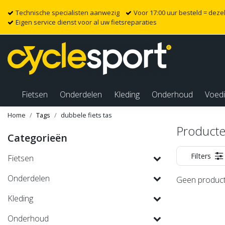
Technische specialisten aanwezig
Voor 17:00 uur besteld = dez
Eigen service dienst voor al uw fietsreparaties
Fietsen
Onderdelen
Kleding
Onderhoud
Voed
Home
Tags
dubbele fiets tas
Producte
Categorieën
Filters
Fietsen
Onderdelen
Geen product
Kleding
Onderhoud