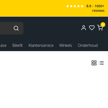
8.8 - 1600+
reviews
0
ease
Bikefit
Klantenservice
Winkels
Onderhoud