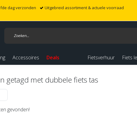
elfde dag verzonden
Uitgebreid assortiment & actuele voorraad
ing
Accessoires
Deals
Fietsverhuur
Fiets l
n getagd met dubbele fiets tas
en gevonden!