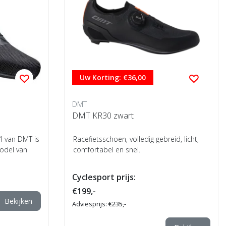
Uw Korting: €36,00
DMT
DMT KR30 zwart
4 van DMT is
Racefietsschoen, volledig gebreid, licht,
model van
comfortabel en snel.
Cyclesport prijs:
€199,-
Bekijken
Adviesprijs:
€235,-