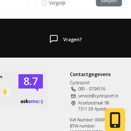
Bekijken
Vergelijk
Vragen?
Contactgegevens
Heb je een vraag?
Cyclesport
085 - 0704516
Neem gerust contact met ons op.
service@cyclesport.nl
Asselsestraat 98
Telefoon
7311 ER Apeldoorn
T: 085 - 070 4516
KvK Number: 84697563
BTW-number:
Whatsapp