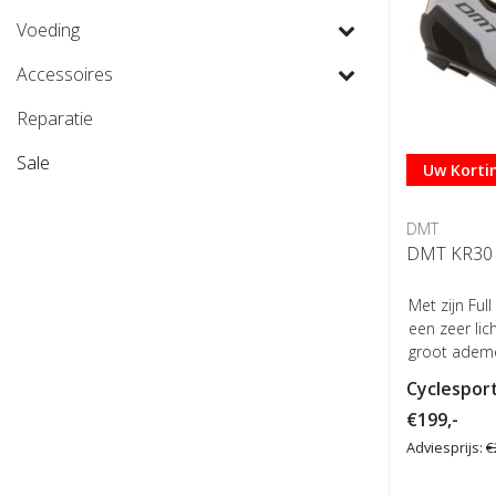
Voeding
Accessoires
Reparatie
Sale
Uw Kortin
DMT
DMT KR30 
Met zijn Ful
een zeer li
groot adem
...
Cyclesport
€199,-
Adviesprijs:
€