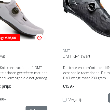
g: €36,00
DMT
wit
DMT KR4 zwart
l Knit constructie heeft DMT
De lichte en comfortabele KR
chte schoen gecreëerd met een
echt snelle raceschoen. Dit 
end vermogen die net genoeg
DMT weegt maar 230 gram!
 prijs:
€159,-
235,-
Vergelijk