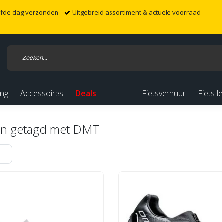
elfde dag verzonden
Uitgebreid assortiment & actuele voorraad
ing
Accessoires
Deals
Fietsverhuur
Fiets l
en getagd met DMT