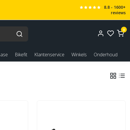
8.8 - 1600+
reviews
0
ease
Bikefit
Klantenservice
Winkels
Onderhoud