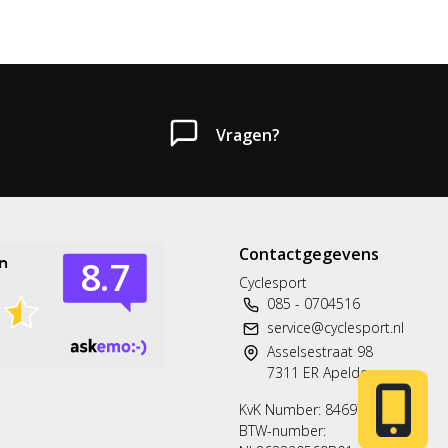
Vragen?
Contactgegevens
Heb je een vraag?
Cyclesport
085 - 0704516
Neem gerust contact met ons op.
service@cyclesport.nl
Asselsestraat 98
Telefoon
7311 ER Apeldoorn
T: 085 - 070 4516
KvK Number: 84697563
BTW-number:
Whatsapp