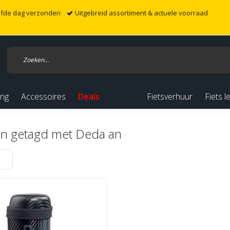
elfde dag verzonden
Uitgebreid assortiment & actuele voorraad
ing
Accessoires
Deals
Fietsverhuur
Fiets l
n getagd met Deda an