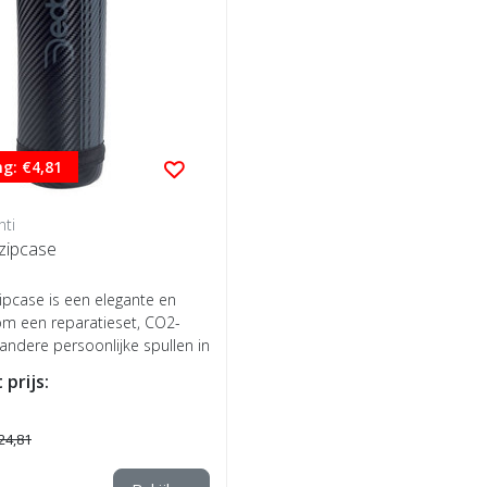
g: €4,81
ti
zipcase
ipcase is een elegante en
 om een reparatieset, CO2-
 andere persoonlijke spullen in
 prijs:
24,81