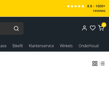
8.8 - 1600+
reviews
0
ease
Bikefit
Klantenservice
Winkels
Onderhoud