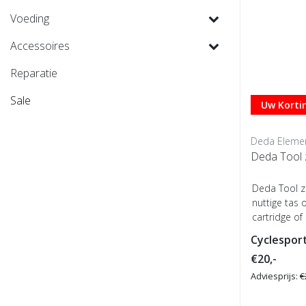
Voeding
Accessoires
Reparatie
Sale
Uw Kortin
Deda Elemen
Deda Tool 
Deda Tool z
nuttige tas
cartridge of
te...
Cyclesport
€20,-
Adviesprijs:
€