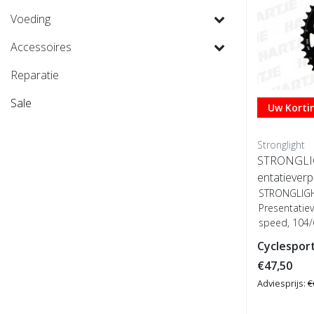
Voeding
Accessoires
Reparatie
Sale
Uw Kortin
Stronglight
STRONGLIG
entatieverp
eed, 104/
STRONGLIGH
Presentatiev
speed, 10
Cyclesport
€47,50
Adviesprijs:
€