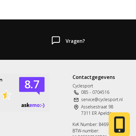
Vragen?
Contactgegevens
Heb je een vraag?
Cyclesport
085 - 0704516
Neem gerust contact met ons op.
service@cyclesport.nl
Asselsestraat 98
Telefoon
7311 ER Apeldoorn
T: 085 - 070 4516
KvK Number: 84697563
BTW-number:
Whatsapp