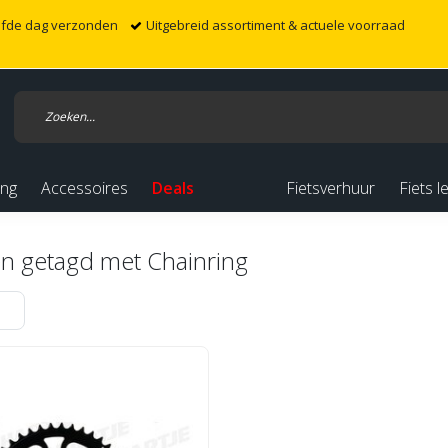
elfde dag verzonden
Uitgebreid assortiment & actuele voorraad
ing
Accessoires
Deals
Fietsverhuur
Fiets l
n getagd met Chainring