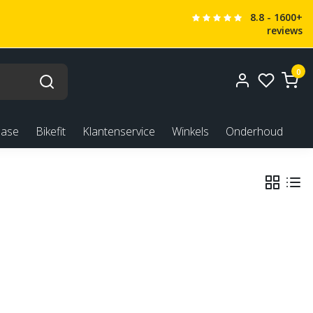
8.8 - 1600+
reviews
0
ease
Bikefit
Klantenservice
Winkels
Onderhoud