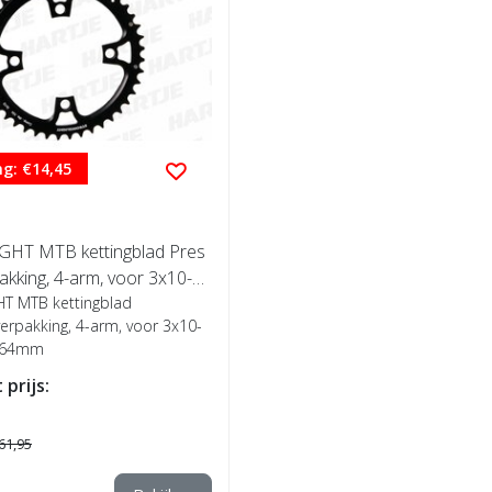
g: €14,45
HT MTB kettingblad Pres
akking, 4-arm, voor 3x10-sp
64mm
T MTB kettingblad
erpakking, 4-arm, voor 3x10-
4/64mm
 prijs:
61,95