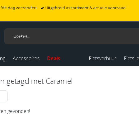
elfde dag verzonden
Uitgebreid assortiment & actuele voorraad
ing
Accessoires
Deals
Fietsverhuur
Fiets l
n getagd met Caramel
en gevonden!