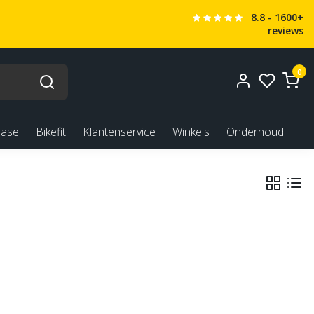
8.8 - 1600+
reviews
0
ease
Bikefit
Klantenservice
Winkels
Onderhoud