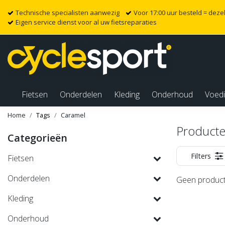
Technische specialisten aanwezig
Voor 17:00 uur besteld = dez
Eigen service dienst voor al uw fietsreparaties
Fietsen
Onderdelen
Kleding
Onderhoud
Voed
Home
Tags
Caramel
Producte
Categorieën
Filters
Fietsen
Onderdelen
Geen product
Kleding
Onderhoud