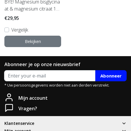
BYE! Magnesium bisglycina
at & magnesium citraat 10
0
€29,95
Vergelijk
Bekijken
Abonneer je op onze nieuwsbrief
Abonneer
* Uw persoonsgegevens worden niet aan derden verstrekt.
Mijn account
Vragen?
Klantenservice
Mijn account