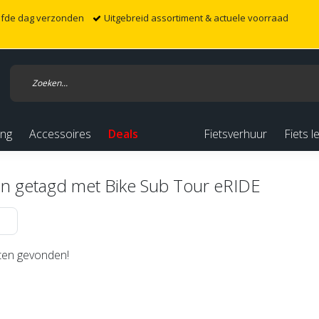
elfde dag verzonden
Uitgebreid assortiment & actuele voorraad
ing
Accessoires
Deals
Fietsverhuur
Fiets l
n getagd met Bike Sub Tour eRIDE
en gevonden!