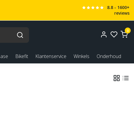
8.8 - 1600+
reviews
0
ease
Bikefit
Klantenservice
Winkels
Onderhoud