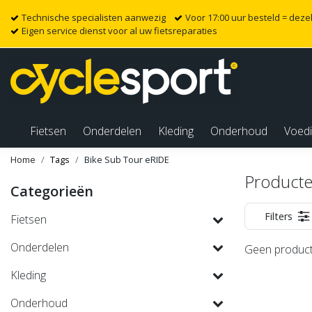
Technische specialisten aanwezig
Voor 17:00 uur besteld = dez
Eigen service dienst voor al uw fietsreparaties
Fietsen
Onderdelen
Kleding
Onderhoud
Voed
Home
Tags
Bike Sub Tour eRIDE
Producte
Categorieën
Filters
Fietsen
Onderdelen
Geen product
Kleding
Onderhoud