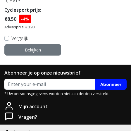
0) AV13
Cyclesport prijs:
€8,50
-4%
Adviesprijs:
€8,90
Vergelijk
Bekijken
Abonneer je op onze nieuwsbrief
Abonneer
* Uw persoonsgegevens worden niet aan derden verstrekt.
Mijn account
Vragen?