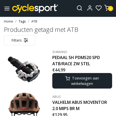
0
Home
Tags
ATB
Producten getagd met ATB
Filters
SHIMANO
PEDAAL SH PDM520 SPD
ATB/RACE ZW STEL
€44,99
Toevoegen aan
winkelwagen
ABUS
VALHELM ABUS MOVENTOR
2.0 MIPS BR M
€129,95