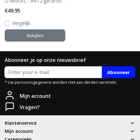
O 4650XL - ART2 gecertific
eerd
€49,95
Vergelijk
Bekijken
Abonneer je op onze nieuwsbrief
Abonneer
* Uw persoonsgegevens worden niet aan derden verstrekt.
Mijn account
Vragen?
Klantenservice
Mijn account
Categorieën