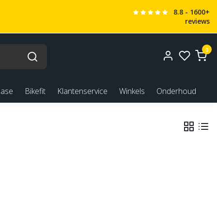
8.8 - 1600+
reviews
0
ease
Bikefit
Klantenservice
Winkels
Onderhoud