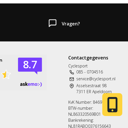
Vragen?
Contactgegevens
Heb je een vraag?
Cyclesport
085 - 0704516
Neem gerust contact met ons op.
service@cyclesport.nl
Asselsestraat 98
Telefoon
7311 ER Apeldoorn
T: 085 - 070 4516
KvK Number: 84697563
BTW-number:
Whatsapp
NL863320569B01
06 83 50 67 66
Bankrekening:
NL81RABO0376156643