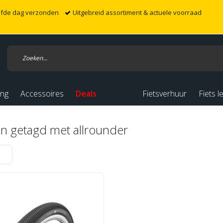
elfde dag verzonden
Uitgebreid assortiment & actuele voorraad
ing
Accessoires
Deals
Fietsverhuur
Fiets l
n getagd met allrounder