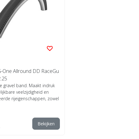
G-One Allround DD RaceGu
2.25
e gravel band. Maakt indruk
ijkbare veelzijdigheid en
eerde rijeigenschappen, zowel
Bekijken