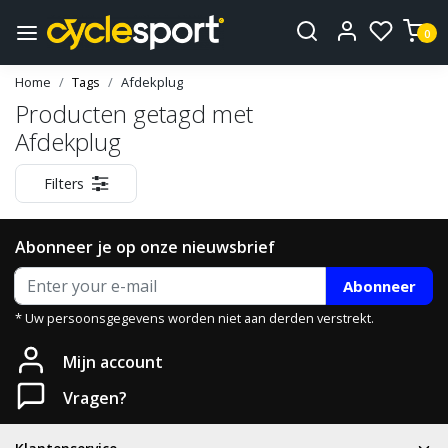
0
Home
Tags
Afdekplug
Producten getagd met
Afdekplug
Filters
Abonneer je op onze nieuwsbrief
Abonneer
* Uw persoonsgegevens worden niet aan derden verstrekt.
Mijn account
Vragen?