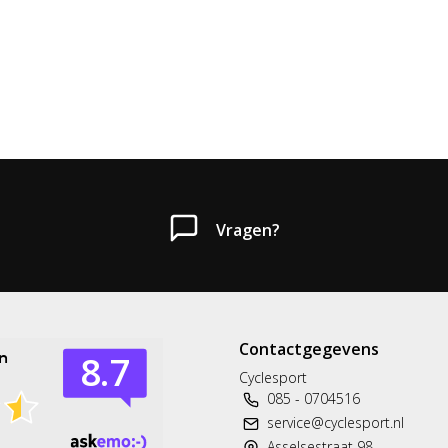
Vragen?
Contactgegevens
Cyclesport
085 - 0704516
service@cyclesport.nl
Asselsestraat 98