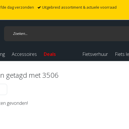
elfde dag verzonden
Uitgebreid assortiment & actuele voorraad
ing
Accessoires
Deals
Fietsverhuur
Fiets l
n getagd met 3506
en gevonden!