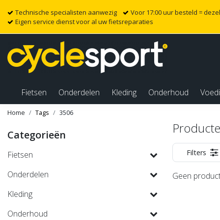
Technische specialisten aanwezig
Voor 17:00 uur besteld = dez
Eigen service dienst voor al uw fietsreparaties
Fietsen
Onderdelen
Kleding
Onderhoud
Voed
Home
Tags
3506
Producte
Categorieën
Filters
Fietsen
Onderdelen
Geen product
Kleding
Onderhoud