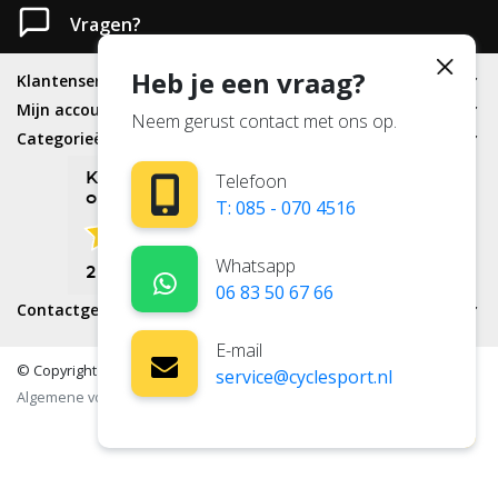
Vragen?
Heb je een vraag?
Klantenservice
Mijn account
Neem gerust contact met ons op.
Categorieën
Telefoon
T: 085 - 070 4516
Whatsapp
06 83 50 67 66
Contactgegevens
E-mail
© Copyright 2026 - Cyclesport | Realisatie
InStijl Media
service@cyclesport.nl
Algemene voorwaarden
|
Garantie beleid
|
Privacy Policy
|
RSS Feed