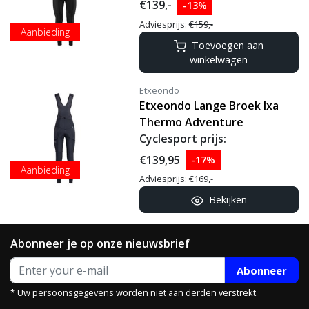
€139,-
-13%
Adviesprijs:
€159,-
Aanbieding
Toevoegen aan
winkelwagen
Etxeondo
Etxeondo Lange Broek Ixa
Thermo Adventure
Cyclesport prijs:
€139,95
-17%
Aanbieding
Adviesprijs:
€169,-
Bekijken
Abonneer je op onze nieuwsbrief
Abonneer
* Uw persoonsgegevens worden niet aan derden verstrekt.