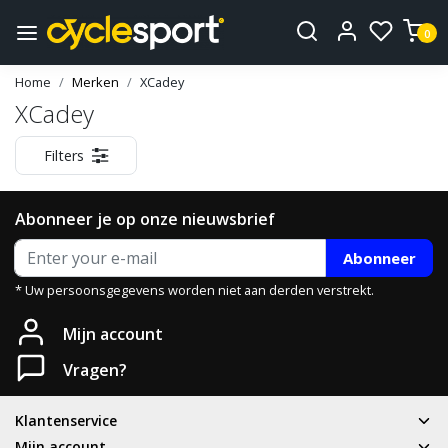
0
Home
Merken
XCadey
XCadey
Filters
Abonneer je op onze nieuwsbrief
Abonneer
* Uw persoonsgegevens worden niet aan derden verstrekt.
Mijn account
Vragen?
Klantenservice
Mijn account