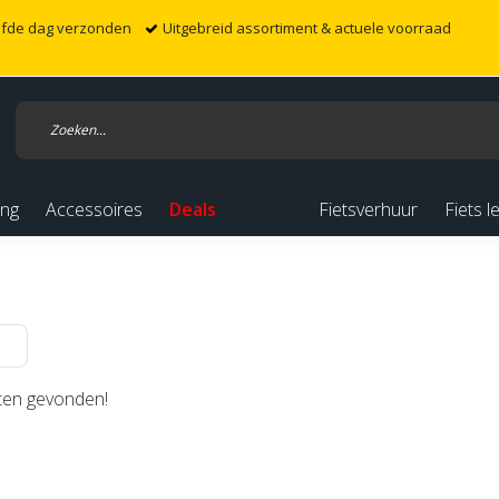
elfde dag verzonden
Uitgebreid assortiment & actuele voorraad
ing
Accessoires
Deals
Fietsverhuur
Fiets l
en gevonden!