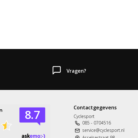
Vragen?
Contactgegevens
Cyclesport
085 - 0704516
service@cyclesport.nl
Asselsestraat 98