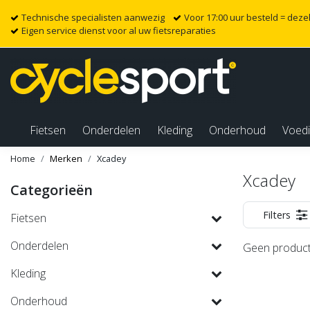
Technische specialisten aanwezig
Voor 17:00 uur besteld = dez
Eigen service dienst voor al uw fietsreparaties
Fietsen
Onderdelen
Kleding
Onderhoud
Voed
Home
Merken
Xcadey
Xcadey
Categorieën
Filters
Fietsen
Onderdelen
Geen product
Kleding
Onderhoud