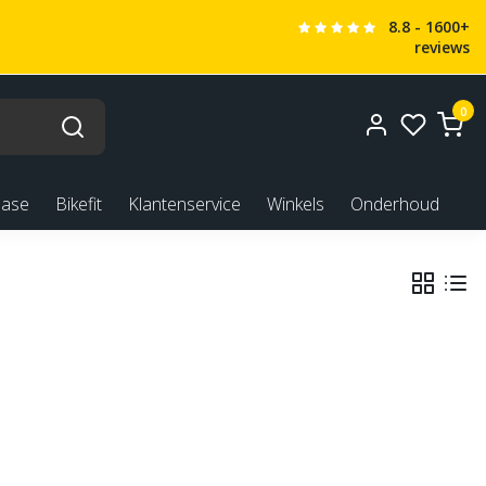
8.8 - 1600+
reviews
0
ease
Bikefit
Klantenservice
Winkels
Onderhoud