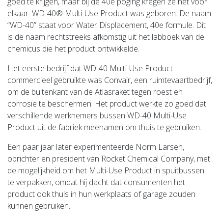
goed te krijgen, maar bij de 40e poging kregen ze het voor
elkaar. WD-40® Multi-Use Product was geboren. De naam
“WD-40” staat voor Water Displacement, 40e formule. Dit
is de naam rechtstreeks afkomstig uit het labboek van de
chemicus die het product ontwikkelde.
Het eerste bedrijf dat WD-40 Multi-Use Product
commercieel gebruikte was Convair, een ruimtevaartbedrijf,
om de buitenkant van de Atlasraket tegen roest en
corrosie te beschermen. Het product werkte zo goed dat
verschillende werknemers bussen WD-40 Multi-Use
Product uit de fabriek meenamen om thuis te gebruiken.
Een paar jaar later experimenteerde Norm Larsen,
oprichter en president van Rocket Chemical Company, met
de mogelijkheid om het Multi-Use Product in spuitbussen
te verpakken, omdat hij dacht dat consumenten het
product ook thuis in hun werkplaats of garage zouden
kunnen gebruiken.