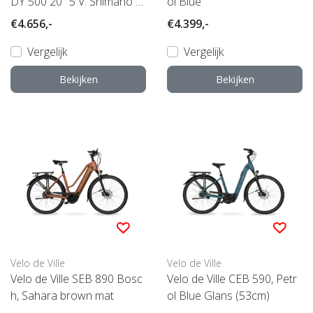
DY 500 20" 5 V. Shimano N
ol Blue
exus vrijloop
€4.656,-
€4.399,-
Vergelijk
Vergelijk
Bekijken
Bekijken
Velo de Ville
Velo de Ville
Velo de Ville SEB 890 Bosc
Velo de Ville CEB 590, Petr
h, Sahara brown mat
ol Blue Glans (53cm)