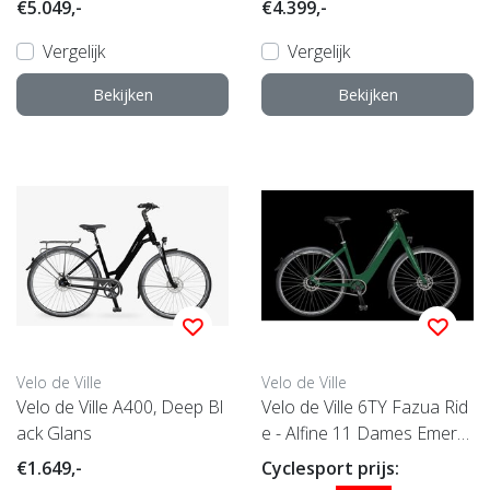
€5.049,-
€4.399,-
Vergelijk
Vergelijk
Bekijken
Bekijken
Velo de Ville
Velo de Ville
Velo de Ville A400, Deep Bl
Velo de Ville 6TY Fazua Rid
ack Glans
e - Alfine 11 Dames Emeral
d Green (Matt) 48cm 2023
€1.649,-
Cyclesport prijs: