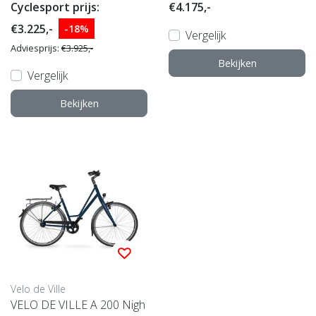
m 48cm 2025
Cyclesport prijs:
€4.175,-
€3.225,-
-18%
Vergelijk
Adviesprijs:
€3.925,-
Bekijken
Vergelijk
Bekijken
Velo de Ville
VELO DE VILLE A 200 Nigh