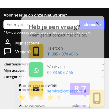
Abonneer je op onze nieuwsbrief
Abonneer
Heb je een vraag?
* Uw persoonsgegevens worden niet aan derden verstrekt.
Neem gerust contact met ons op.
Mijn account
Telefoon
Vragen?
T: 085 - 070 4516
Klantenservice
Whatsapp
Mijn account
06 83 50 67 66
Categorieën
E-mail
service@cyclesport.nl