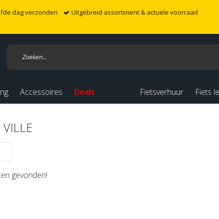
elfde dag verzonden
Uitgebreid assortiment & actuele voorraad
ing
Accessoires
Deals
Fietsverhuur
Fiets l
 VILLE
en gevonden!