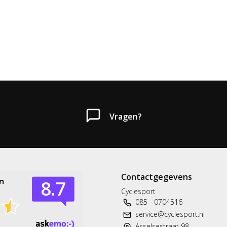
Vragen?
Contactgegevens
Cyclesport
085 - 0704516
service@cyclesport.nl
Asselsestraat 98