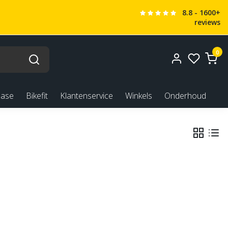
8.8 - 1600+
reviews
0
ease
Bikefit
Klantenservice
Winkels
Onderhoud