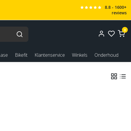
8.8 - 1600+
reviews
0
ease
Bikefit
Klantenservice
Winkels
Onderhoud