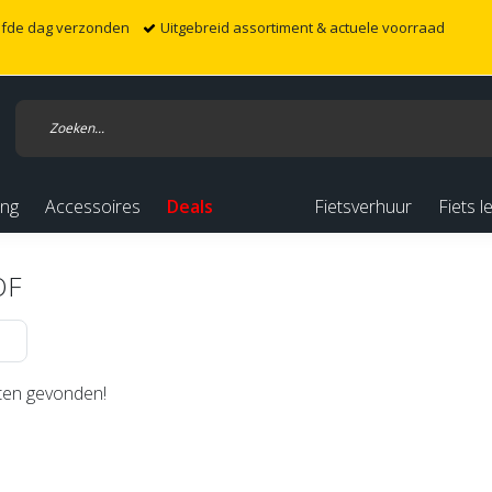
elfde dag verzonden
Uitgebreid assortiment & actuele voorraad
ing
Accessoires
Deals
Fietsverhuur
Fiets l
OF
en gevonden!