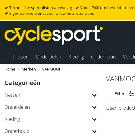
Technische specialisten aanwezig
Voor 17:00 uur besteld = dez
Eigen service dienst voor al uw fietsreparaties
Fietsen
Onderdelen
Kleding
Onderhoud
Voed
Home
Merken
VANMOOF
VANMO
Categorieën
Filters
Fietsen
Onderdelen
Geen product
Kleding
Onderhoud