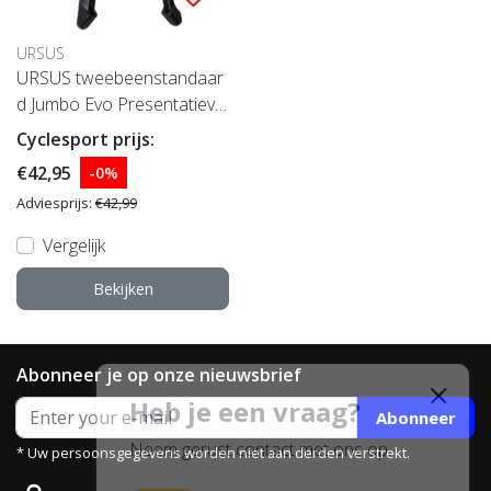
URSUS
URSUS tweebeenstandaar
d Jumbo Evo Presentatieve
rpakking, zwart Aanbevolen
Cyclesport prijs:
voor
€42,95
-0%
Adviesprijs:
€42,99
Vergelijk
Bekijken
Abonneer je op onze nieuwsbrief
Heb je een vraag?
Abonneer
Neem gerust contact met ons op.
* Uw persoonsgegevens worden niet aan derden verstrekt.