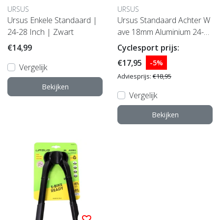
URSUS
URSUS
Ursus Enkele Standaard |
Ursus Standaard Achter W
24-28 Inch | Zwart
ave 18mm Aluminium 24-28
Inch Zwart
€14,99
Cyclesport prijs:
€17,95
-5%
Vergelijk
Adviesprijs:
€18,95
Bekijken
Vergelijk
Bekijken