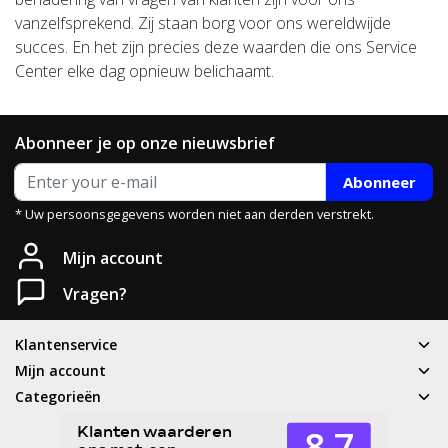
vanzelfsprekend. Zij staan borg voor ons wereldwijde
succes. En het zijn precies deze waarden die ons Service
Center elke dag opnieuw belichaamt.
Abonneer je op onze nieuwsbrief
Abonneer
* Uw persoonsgegevens worden niet aan derden verstrekt.
Heb je een vraag?
Mijn account
Neem gerust contact met ons op.
Vragen?
Telefoon
Klantenservice
T: 085 - 070 4516
Mijn account
Categorieën
Whatsapp
06 83 50 67 66