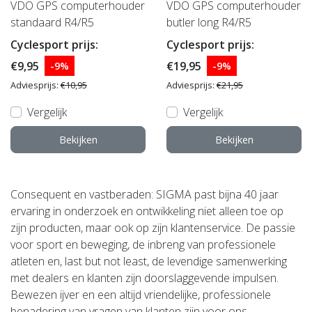
VDO GPS computerhouder
VDO GPS computerhouder
standaard R4/R5
butler long R4/R5
Cyclesport prijs:
Cyclesport prijs:
€9,95
€19,95
-9%
-9%
Adviesprijs:
€10,95
Adviesprijs:
€21,95
Vergelijk
Vergelijk
Bekijken
Bekijken
Consequent en vastberaden: SIGMA past bijna 40 jaar
ervaring in onderzoek en ontwikkeling niet alleen toe op
zijn producten, maar ook op zijn klantenservice. De passie
voor sport en beweging, de inbreng van professionele
atleten en, last but not least, de levendige samenwerking
met dealers en klanten zijn doorslaggevende impulsen.
Bewezen ijver en een altijd vriendelijke, professionele
benadering van vragen van klanten zijn voor ons