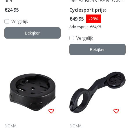
uter
ORTEX BORSTBAND ANT
+ BT CPL
€24,95
Cyclesport prijs:
€49,95
-23%
Vergelijk
Adviesprijs:
€64,95
Bekijken
Vergelijk
Bekijken
SIGMA
SIGMA