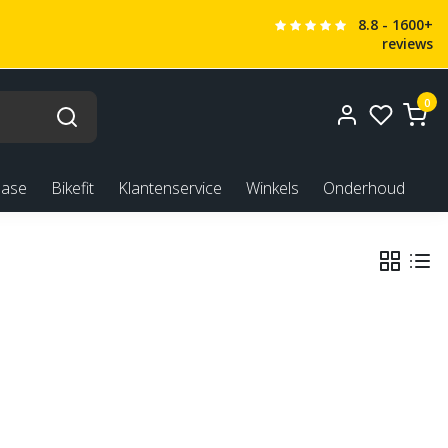
8.8 - 1600+
reviews
0
ease
Bikefit
Klantenservice
Winkels
Onderhoud