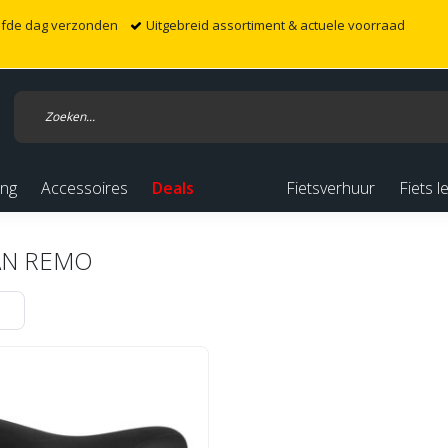
elfde dag verzonden
Uitgebreid assortiment & actuele voorraad
ing
Accessoires
Deals
Fietsverhuur
Fiets l
AN REMO