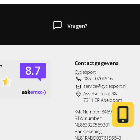
Vragen?
Contactgegevens
Heb je een vraag?
Cyclesport
085 - 0704516
Neem gerust contact met ons op.
service@cyclesport.nl
Asselsestraat 98
Telefoon
7311 ER Apeldoorn
T: 085 - 070 4516
KvK Number: 84697563
BTW-number:
Whatsapp
NL863320569B01
06 83 50 67 66
Bankrekening:
NL81RABO0376156643