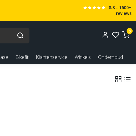
8.8 - 1600+
reviews
0
ease
Bikefit
Klantenservice
Winkels
Onderhoud