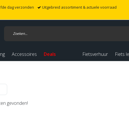
elfde dag verzonden
Uitgebreid assortiment & actuele voorraad
ing
Accessoires
Deals
Fietsverhuur
Fiets l
en gevonden!