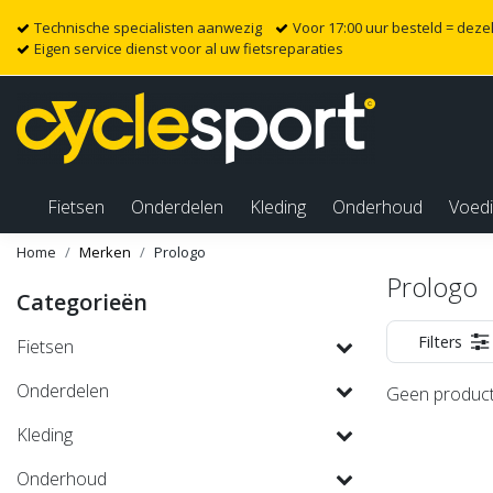
Technische specialisten aanwezig
Voor 17:00 uur besteld = dez
Eigen service dienst voor al uw fietsreparaties
Fietsen
Onderdelen
Kleding
Onderhoud
Voed
Home
Merken
Prologo
Prologo
Categorieën
Filters
Fietsen
Onderdelen
Geen product
Kleding
Onderhoud