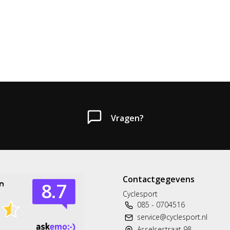
Vragen?
Contactgegevens
Cyclesport
085 - 0704516
service@cyclesport.nl
Asselsestraat 98