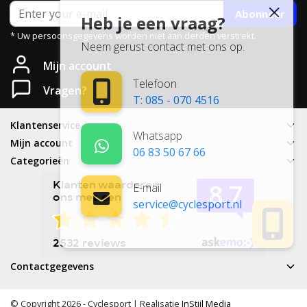
Abonneer
Heb je een vraag?
* Uw persoonsgegevens worden niet aan derden verstrekt.
Neem gerust contact met ons op.
Mijn account
Telefoon
Vragen?
T: 085 - 070 4516
Klantenservice
Whatsapp
Mijn account
06 83 50 67 66
Categorieën
E-mail
service@cyclesport.nl
Contactgegevens
© Copyright 2026 - Cyclesport | Realisatie
InStijl Media