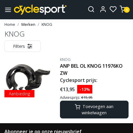
0
Home
Merken
KNOG
KNOG
Filters
KNOG
ANP BEL OL KNOG 11976KO
ZW
Cyclesport prijs:
€13,95
-13%
Aanbieding
Adviesprijs:
€15,95
Toevoegen aan
winkelwagen
Abonneer je op onze nieuwsbrief