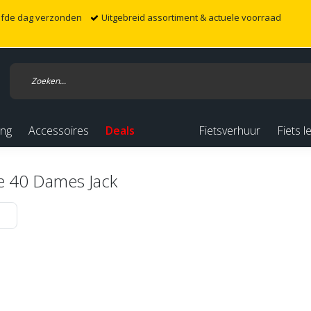
elfde dag verzonden
Uitgebreid assortiment & actuele voorraad
ing
Accessoires
Deals
Fietsverhuur
Fiets l
te 40 Dames Jack