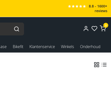
8.8 - 1600+
reviews
0
ease
Bikefit
Klantenservice
Winkels
Onderhoud