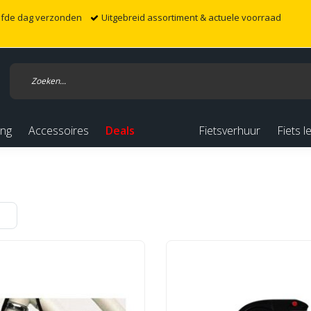
elfde dag verzonden
Uitgebreid assortiment & actuele voorraad
ing
Accessoires
Deals
Fietsverhuur
Fiets l