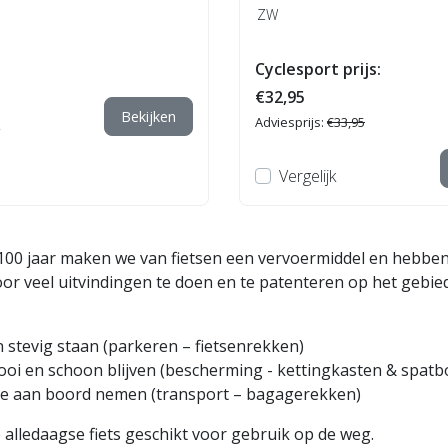
ZW
Cyclesport prijs:
€32,95
Bekijken
Adviesprijs:
€33,95
Vergelijk
100 jaar maken we van fietsen een vervoermiddel en hebbe
r veel uitvindingen te doen en te patenteren op het gebi
stevig staan ​​(parkeren – fietsenrekken)
mooi en schoon blijven (bescherming - kettingkasten & spat
ee aan boord nemen (transport – bagagerekken)
alledaagse fiets geschikt voor gebruik op de weg.