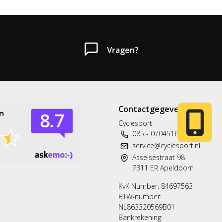
Vragen?
Heb je een vraag?
Contactgegevens
Neem gerust contact met ons op.
Cyclesport
085 - 0704516
Telefoon
service@cyclesport.nl
T: 085 - 070 4516
Asselsestraat 98
7311 ER Apeldoorn
Whatsapp
KvK Number: 84697563
06 83 50 67 66
BTW-number:
NL863320569B01
Bankrekening:
E-mail