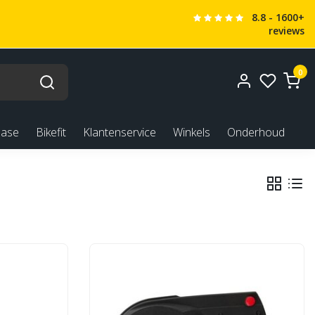
8.8 - 1600+
reviews
0
ease
Bikefit
Klantenservice
Winkels
Onderhoud